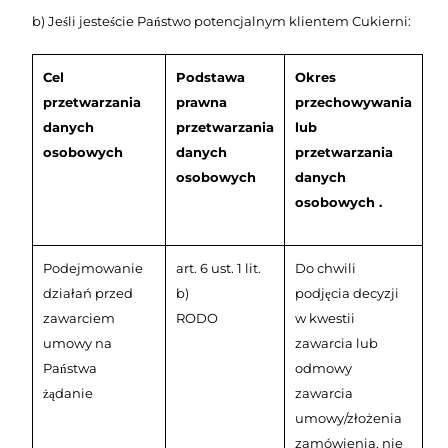
b) Jeśli jesteście Państwo potencjalnym klientem Cukierni:
Cel
Podstawa
Okres
przetwarzania
prawna
przechowywania
danych
przetwarzania
lub
osobowych
danych
przetwarzania
osobowych
danych
osobowych .
Podejmowanie
art. 6 ust. 1 lit.
Do chwili
działań przed
b)
podjęcia decyzji
zawarciem
RODO
w kwestii
umowy na
zawarcia lub
Państwa
odmowy
żądanie
zawarcia
umowy/złożenia
zamówienia, nie