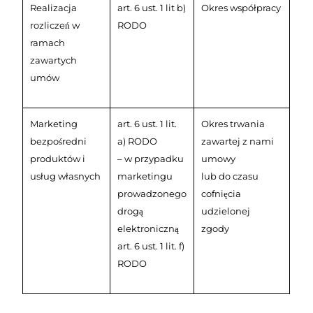
Realizacja
art. 6 ust. 1 lit b)
Okres współpracy
rozliczeń w
RODO
ramach
zawartych
umów
Marketing
art. 6 ust. 1 lit.
Okres trwania
bezpośredni
a) RODO
zawartej z nami
produktów i
– w przypadku
umowy
usług własnych
marketingu
lub do czasu
prowadzonego
cofnięcia
drogą
udzielonej
elektroniczną
zgody
art. 6 ust. 1 lit. f)
RODO