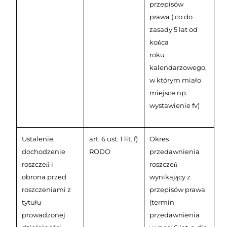
przepisów
prawa ( co do
zasady 5 lat od
końca
roku
kalendarzowego,
w którym miało
miejsce np.
wystawienie fv)
Ustalenie,
art. 6 ust. 1 lit. f)
Okres
dochodzenie
RODO
przedawnienia
roszczeń i
roszczeń
obrona przed
wynikający z
roszczeniami z
przepisów prawa
tytułu
(termin
prowadzonej
przedawnienia