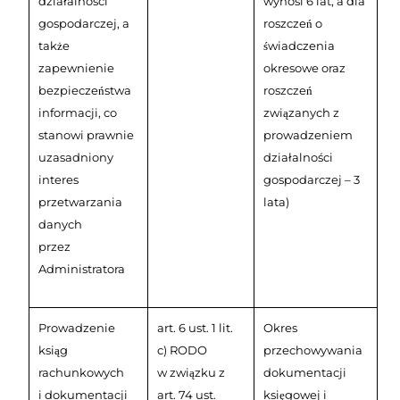
działalności
wynosi 6 lat, a dla
gospodarczej, a
roszczeń o
także
świadczenia
zapewnienie
okresowe oraz
bezpieczeństwa
roszczeń
informacji, co
związanych z
stanowi prawnie
prowadzeniem
uzasadniony
działalności
interes
gospodarczej – 3
przetwarzania
lata)
danych
przez
Administratora
Prowadzenie
art. 6 ust. 1 lit.
Okres
ksiąg
c) RODO
przechowywania
rachunkowych
w związku z
dokumentacji
i dokumentacji
art. 74 ust.
księgowej i