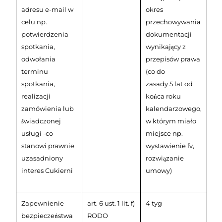
adresu e-mail w
okres
celu np.
przechowywania
potwierdzenia
dokumentacji
spotkania,
wynikający z
odwołania
przepisów prawa
terminu
(co do
spotkania,
zasady 5 lat od
realizacji
końca roku
zamówienia lub
kalendarzowego,
świadczonej
w którym miało
usługi -co
miejsce np.
stanowi prawnie
wystawienie fv,
uzasadniony
rozwiązanie
interes Cukierni
umowy)
Zapewnienie
art. 6 ust. 1 lit. f)
4 tyg
bezpieczeństwa
RODO