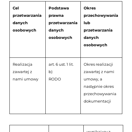
Cel
Podstawa
Okres
przetwarzania
prawna
przechowywania
danych
przetwarzania
lub
osobowych
danych
przetwarzania
osobowych
danych
osobowych
Realizacja
art. 6 ust. 1 lit.
Okres realizacji
zawartej z
b)
zawartej z nami
nami umowy
RODO
umowy, a
następnie okres
przechowywania
dokumentacji
wynikający z