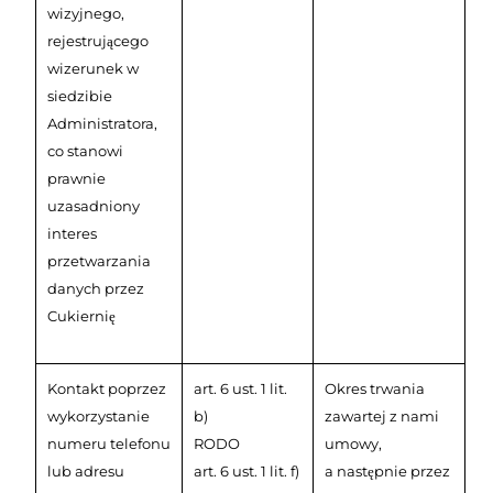
wizyjnego,
rejestrującego
wizerunek w
siedzibie
Administratora,
co stanowi
prawnie
uzasadniony
interes
przetwarzania
danych przez
Cukiernię
Kontakt poprzez
art. 6 ust. 1 lit.
Okres trwania
wykorzystanie
b)
zawartej z nami
numeru telefonu
RODO
umowy,
lub adresu
art. 6 ust. 1 lit. f)
a następnie przez