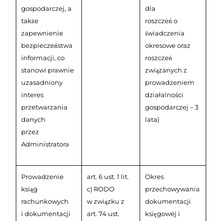
gospodarczej, a
dla
także
roszczeń o
zapewnienie
świadczenia
bezpieczeństwa
okresowe oraz
informacji, co
roszczeń
stanowi prawnie
związanych z
uzasadniony
prowadzeniem
interes
działalności
przetwarzania
gospodarczej – 3
danych
lata)
przez
Administratora
Prowadzenie
art. 6 ust. 1 lit.
Okres
ksiąg
c) RODO
przechowywania
rachunkowych
w związku z
dokumentacji
i dokumentacji
art. 74 ust.
księgowej i