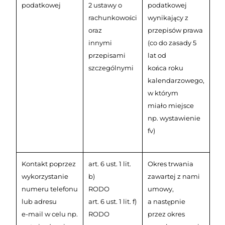
podatkowej
2 ustawy o
podatkowej
rachunkowości
wynikający z
oraz
przepisów prawa
innymi
(co do zasady 5
przepisami
lat od
szczególnymi
końca roku
kalendarzowego,
w którym
miało miejsce
np. wystawienie
fv)
Kontakt poprzez
art. 6 ust. 1 lit.
Okres trwania
wykorzystanie
b)
zawartej z nami
numeru telefonu
RODO
umowy,
lub adresu
art. 6 ust. 1 lit. f)
a następnie
e-mail w celu np.
RODO
przez okres