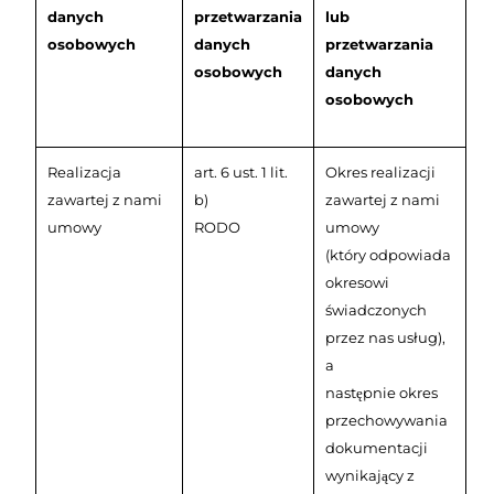
danych
przetwarzania
lub
osobowych
danych
przetwarzania
osobowych
danych
osobowych
Realizacja
art. 6 ust. 1 lit.
Okres realizacji
zawartej z nami
b)
zawartej z nami
umowy
RODO
umowy
(który odpowiada
okresowi
świadczonych
przez nas usług),
a
następnie okres
przechowywania
dokumentacji
wynikający z