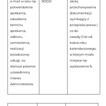
e-mail w celu np.
RODO
okres
potwierdzenia
przechowywania
spotkania,
dokumentacji
odwołania
wynikający z
terminu
przepisów prawa (
spotkania,
co do
odbioru
zasady 5 lat od
zamówienia,
końca roku
realizacji
kalendarzowego,
świadczonej
w którym miało
usługi -co
miejsce np.
stanowi prawnie
wystawienie fv
uzasadniony
interes
Administratora