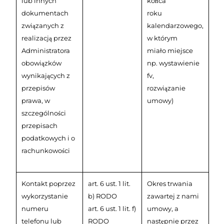
lub innych
końca
dokumentach
roku
związanych z
kalendarzowego,
realizacją przez
w którym
Administratora
miało miejsce
obowiązków
np. wystawienie
wynikających z
fv,
przepisów
rozwiązanie
prawa, w
umowy)
szczególności
przepisach
podatkowych i o
rachunkowości
Kontakt poprzez
art. 6 ust. 1 lit.
Okres trwania
wykorzystanie
b) RODO
zawartej z nami
numeru
art. 6 ust. 1 lit. f)
umowy, a
telefonu lub
RODO
następnie przez