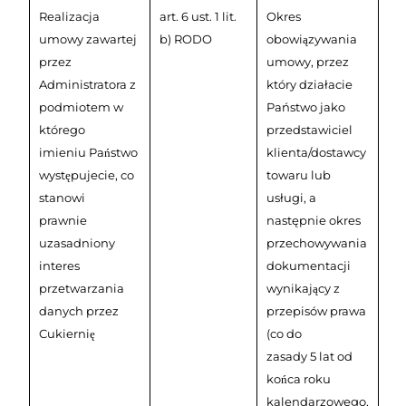
Realizacja
art. 6 ust. 1 lit.
Okres
umowy zawartej
b) RODO
obowiązywania
przez
umowy, przez
Administratora z
który działacie
podmiotem w
Państwo jako
którego
przedstawiciel
imieniu Państwo
klienta/dostawcy
występujecie, co
towaru lub
stanowi
usługi, a
prawnie
następnie okres
uzasadniony
przechowywania
interes
dokumentacji
przetwarzania
wynikający z
danych przez
przepisów prawa
Cukiernię
(co do
zasady 5 lat od
końca roku
kalendarzowego,