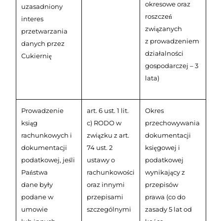
okresowe oraz
uzasadniony
roszczeń
interes
związanych
przetwarzania
z prowadzeniem
danych przez
działalności
Cukiernię
gospodarczej – 3
lata)
Prowadzenie
art. 6 ust. 1 lit.
Okres
ksiąg
c) RODO w
przechowywania
rachunkowych i
związku z art.
dokumentacji
dokumentacji
74 ust. 2
księgowej i
podatkowej, jeśli
ustawy o
podatkowej
Państwa
rachunkowości
wynikający z
dane były
oraz innymi
przepisów
podane w
przepisami
prawa (co do
umowie
szczególnymi
zasady 5 lat od