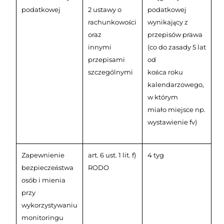
podatkowej
2 ustawy o
podatkowej
rachunkowości
wynikający z
oraz
przepisów prawa
innymi
(co do zasady 5 lat
przepisami
od
szczególnymi
końca roku
kalendarzowego,
w którym
miało miejsce np.
wystawienie fv)
Zapewnienie
art. 6 ust. 1 lit. f)
4 tyg
bezpieczeństwa
RODO
osób i mienia
przy
wykorzystywaniu
monitoringu