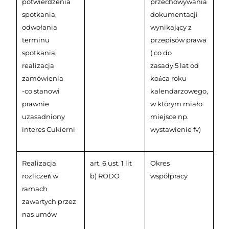
potwierdzenia
przechowywania
spotkania,
dokumentacji
odwołania
wynikający z
terminu
przepisów prawa
spotkania,
( co do
realizacja
zasady 5 lat od
zamówienia
końca roku
-co stanowi
kalendarzowego,
prawnie
w którym miało
uzasadniony
miejsce np.
interes Cukierni
wystawienie fv)
Realizacja
art. 6 ust. 1 lit
Okres
rozliczeń w
b) RODO
współpracy
ramach
zawartych przez
nas umów