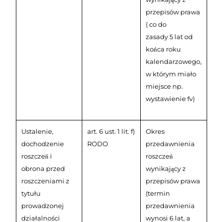
przepisów prawa
( co do
zasady 5 lat od
końca roku
kalendarzowego,
w którym miało
miejsce np.
wystawienie fv)
Ustalenie,
art. 6 ust. 1 lit. f)
Okres
dochodzenie
RODO
przedawnienia
roszczeń i
roszczeń
obrona przed
wynikający z
roszczeniami z
przepisów prawa
tytułu
(termin
prowadzonej
przedawnienia
działalności
wynosi 6 lat, a