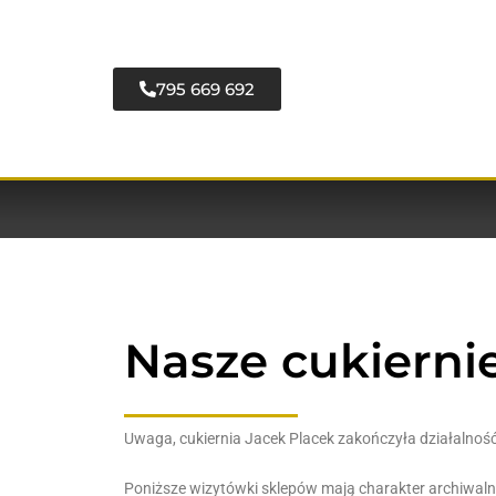
795 669 692
Nasze cukierni
Uwaga, cukiernia Jacek Placek zakończyła działalnoś
Poniższe wizytówki sklepów mają charakter archiwaln