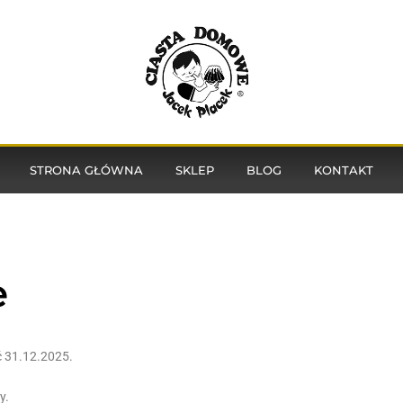
STRONA GŁÓWNA
SKLEP
BLOG
KONTAKT
e
ć 31.12.2025.
y.