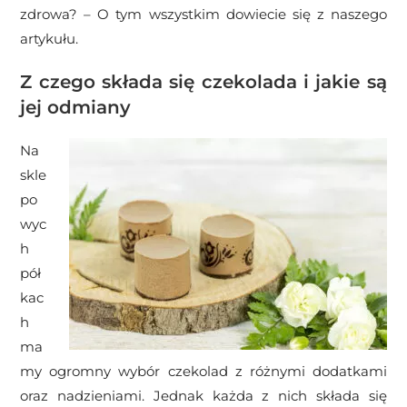
zdrowa? – O tym wszystkim dowiecie się z naszego
artykułu.
Z czego składa się czekolada i jakie są
jej odmiany
Na
skle
po
wyc
h
pół
kac
h
ma
my ogromny wybór czekolad z różnymi dodatkami
oraz nadzieniami. Jednak każda z nich składa się