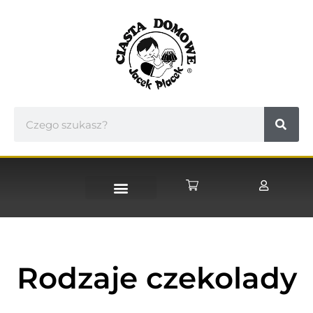
STRONA GŁÓWNA
Rodzaje czekolady