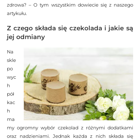
zdrowa? – O tym wszystkim dowiecie się z naszego
artykułu.
Z czego składa się czekolada i jakie są
jej odmiany
Na
skle
po
wyc
h
pół
kac
h
ma
my ogromny wybór czekolad z różnymi dodatkami
oraz nadzieniami. Jednak każda z nich składa się