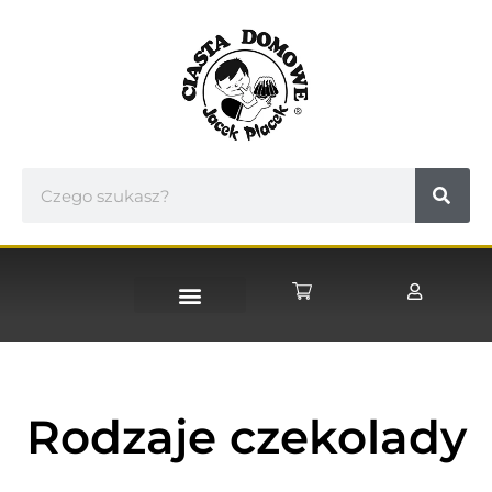
STRONA GŁÓWNA
Rodzaje czekolady