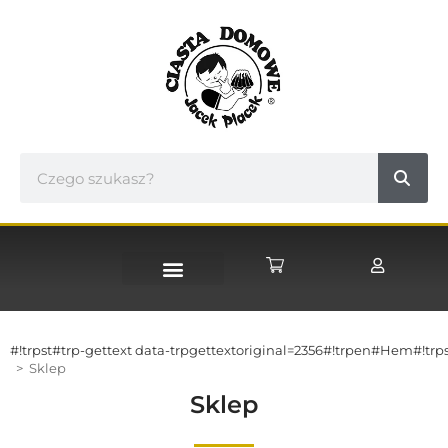
STRONA GŁÓWNA
#!trpst#trp-gettext data-trpgettextoriginal=2356#!trpen#Hem#!trps
>
Sklep
Sklep