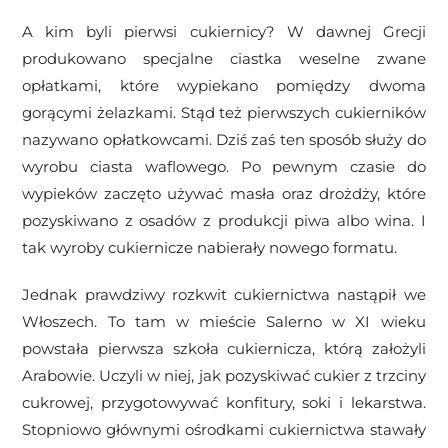
A kim byli pierwsi cukiernicy? W dawnej Grecji
produkowano specjalne ciastka weselne zwane
opłatkami, które wypiekano pomiędzy dwoma
gorącymi żelazkami. Stąd też pierwszych cukierników
nazywano opłatkowcami. Dziś zaś ten sposób służy do
wyrobu ciasta waflowego. Po pewnym czasie do
wypieków zaczęto używać masła oraz drożdży, które
pozyskiwano z osadów z produkcji piwa albo wina. I
tak wyroby cukiernicze nabierały nowego formatu.
Jednak prawdziwy rozkwit cukiernictwa nastąpił we
Włoszech. To tam w mieście Salerno w XI wieku
powstała pierwsza szkoła cukiernicza, którą założyli
Arabowie. Uczyli w niej, jak pozyskiwać cukier z trzciny
cukrowej, przygotowywać konfitury, soki i lekarstwa.
Stopniowo głównymi ośrodkami cukiernictwa stawały