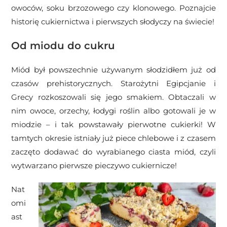
owoców, soku brzozowego czy klonowego. Poznajcie
historię cukiernictwa i pierwszych słodyczy na świecie!
Od miodu do cukru
Miód był powszechnie używanym słodzidłem już od
czasów prehistorycznych. Starożytni Egipcjanie i
Grecy rozkoszowali się jego smakiem. Obtaczali w
nim owoce, orzechy, łodygi roślin albo gotowali je w
miodzie – i tak powstawały pierwotne cukierki! W
tamtych okresie istniały już piece chlebowe i z czasem
zaczęto dodawać do wyrabianego ciasta miód, czyli
wytwarzano pierwsze pieczywo cukiernicze!
Nat
omi
ast