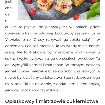
jeśli
cho
dzi
o
cukier, to pojawił się pierwszy raz w Indiach, gdzie
uprawiano trzcinę cukrową. Do Europy zaś trafił już w
V wieku p.n.e. Grecy nazywali go „białą solą” – w
odróżnieniu od soli morskiej, która wtedy miała barwę
szarą. Ale to Arabowie byli mistrzami w rafinowaniu
cukru i wykorzystywaniu go do słodkich wyrobów. To
oni wymyślili karmel i marcepan. W tamtym czasach
jednak cukier należał jeszcze do dóbr luksusowych, a
nawet był uważany za lekarstwo. Sporządzano z niego
m.in. tabletki na trawienie, z dodatkiem ziaren anyżu,
jałowca, goździków czy imbiru.
Opłatkowcy i mistrzowie cukiernictwa