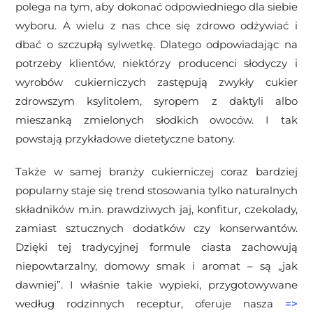
polega na tym, aby dokonać odpowiedniego dla siebie
wyboru. A wielu z nas chce się zdrowo odżywiać i
dbać o szczupłą sylwetkę. Dlatego odpowiadając na
potrzeby klientów, niektórzy producenci słodyczy i
wyrobów cukierniczych zastępują zwykły cukier
zdrowszym ksylitolem, syropem z daktyli albo
mieszanką zmielonych słodkich owoców. I tak
powstają przykładowe dietetyczne batony.
Także w samej branży cukierniczej coraz bardziej
popularny staje się trend stosowania tylko naturalnych
składników m.in. prawdziwych jaj, konfitur, czekolady,
zamiast sztucznych dodatków czy konserwantów.
Dzięki tej tradycyjnej formule ciasta zachowują
niepowtarzalny, domowy smak i aromat – są „jak
dawniej”. I właśnie takie wypieki, przygotowywane
według rodzinnych receptur, oferuje nasza
=>