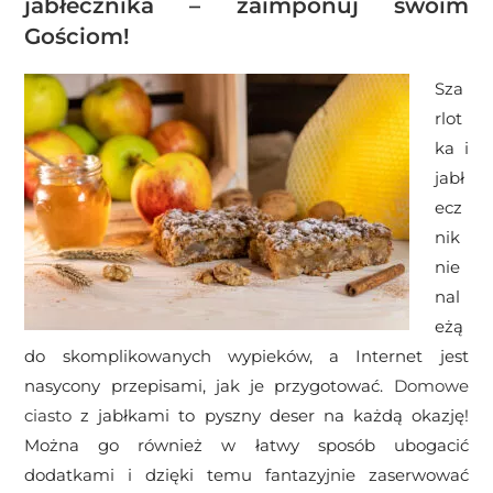
jabłecznika – zaimponuj swoim
Gościom!
Sza
rlot
ka i
jabł
ecz
nik
nie
nal
eżą
do skomplikowanych wypieków, a Internet jest
nasycony przepisami, jak je przygotować.
Domowe
ciasto
z jabłkami to pyszny deser na każdą okazję!
Można go również w łatwy sposób ubogacić
dodatkami i dzięki temu fantazyjnie zaserwować