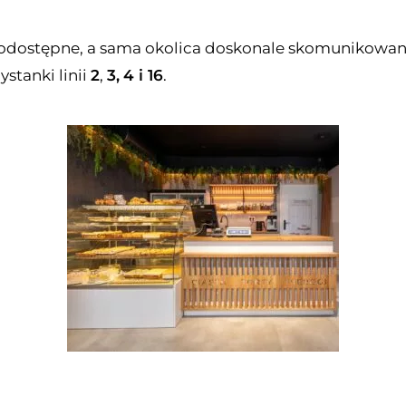
nodostępne, a sama okolica doskonale skomunikowana
stanki linii
2
,
3,
4
i 16
.