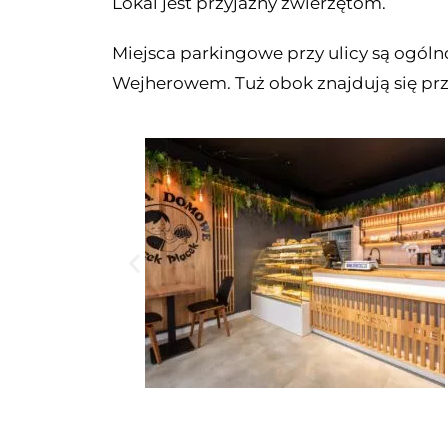
Lokal jest przyjazny zwierzętom.
Miejsca parkingowe przy ulicy są ogól
Wejherowem. Tuż obok znajdują się przy