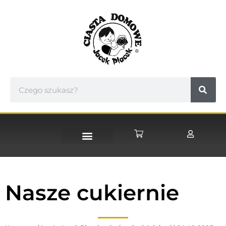
STRONA GŁÓWNA
Nasze cukiernie