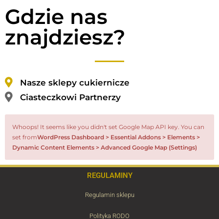
Gdzie nas
znajdziesz?
Nasze sklepy cukiernicze
Ciasteczkowi Partnerzy
Whoops! It seems like you didn't set Google Map API key. You can
set from
WordPress Dashboard > Essential Addons > Elements >
Dynamic Content Elements > Advanced Google Map (Settings)
REGULAMINY
Regulamin sklepu
Polityka RODO