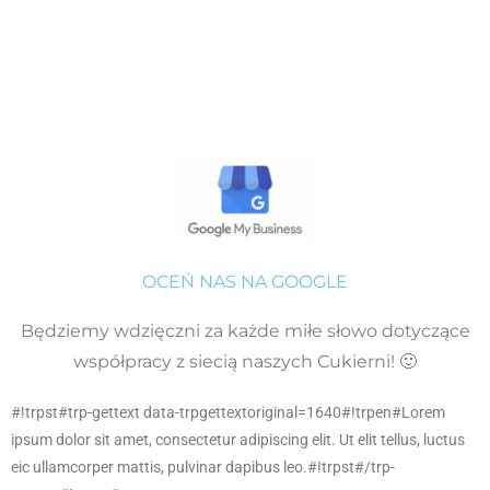
OCEŃ NAS NA GOOGLE
Będziemy wdzięczni za każde miłe słowo dotyczące
współpracy z siecią naszych Cukierni! 🙂
#!trpst#trp-gettext data-trpgettextoriginal=1640#!trpen#Lorem
ipsum dolor sit amet, consectetur adipiscing elit. Ut elit tellus, luctus
eic ullamcorper mattis, pulvinar dapibus leo.#!trpst#/trp-