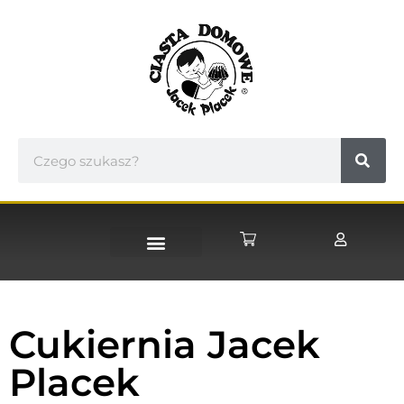
STRONA GŁÓWNA
Cukiernia Jacek
Placek