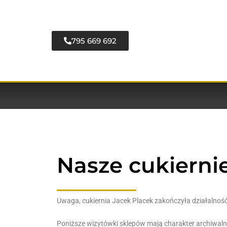
795 669 692
Nasze cukierni
Uwaga, cukiernia Jacek Placek zakończyła działalnoś
Poniższe wizytówki sklepów mają charakter archiwaln