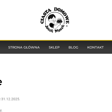
STRONA GŁÓWNA
SKLEP
BLOG
KONTAKT
e
ć 31.12.2025.
y.