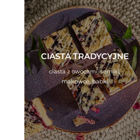
CIASTA TRADYCYJNE
ciasta z owocami, serniki,
makowce, babki