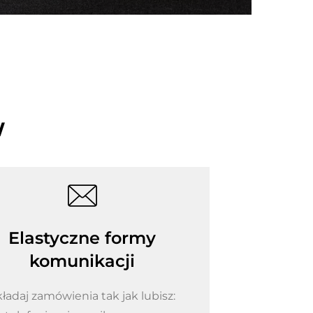
W
Elastyczne formy
komunikacji
kładaj zamówienia tak jak lubisz: