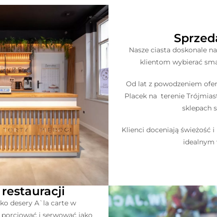
Sprzed
Nasze ciasta doskonale na
klientom wybierać sma
Od lat z powodzeniem ofer
Placek na terenie Trójmias
sklepach 
Klienci doceniają świeżość 
idealnym 
 restauracji
ako desery A`la carte w
o porcjować i serwować jako