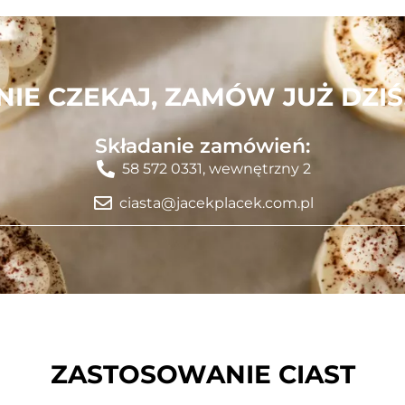
NIE CZEKAJ, ZAMÓW JUŻ DZIŚ
Składanie zamówień:
58 572 0331, wewnętrzny 2
ciasta@jacekplacek.com.pl
ZASTOSOWANIE CIAST