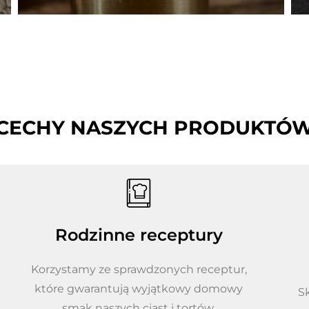
CECHY NASZYCH PRODUKTÓ
Rodzinne receptury
Korzystamy ze sprawdzonych receptur,
które gwarantują wyjątkowy domowy
S
smak naszych ciast i tortów.