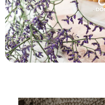
C
DOM