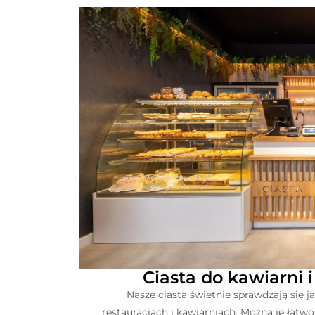
Ciasta do kawiarni i
Nasze ciasta świetnie sprawdzają się j
restauracjach i kawiarniach. Można je łatw