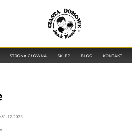
STRONA GŁÓWNA
SKLEP
BLOG
KONTAKT
e
ć 31.12.2025.
y.