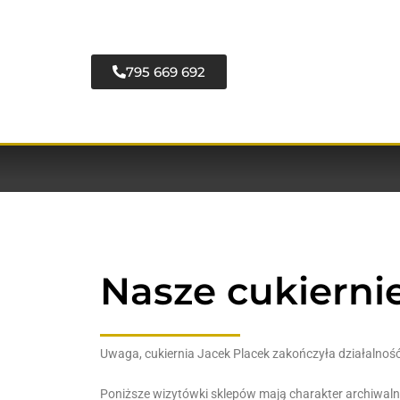
795 669 692
Nasze cukierni
Uwaga, cukiernia Jacek Placek zakończyła działalnoś
Poniższe wizytówki sklepów mają charakter archiwaln