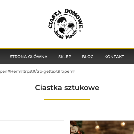
STRONA GŁÓWNA
SKLEP
BLOG
KONTAKT
!trpen#Hem#!trpst#/trp-gettext#!trpen#
Ciastka sztukowe