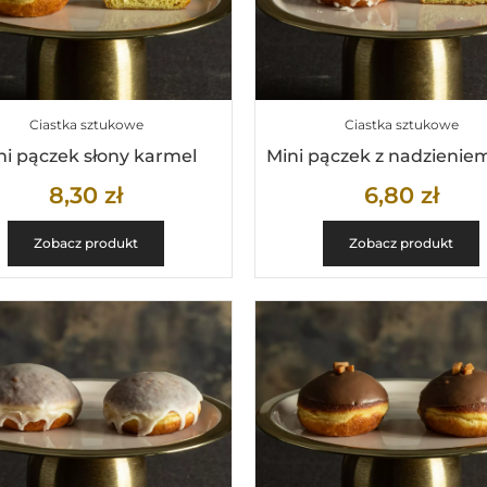
Ciastka sztukowe
Ciastka sztukowe
ni pączek słony karmel
8,30
zł
6,80
zł
Zobacz produkt
Zobacz produkt