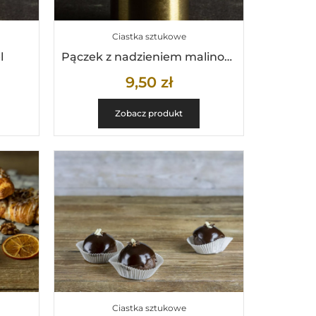
Ciastka sztukowe
l
Pączek z nadzieniem malinowo różanym
9,50
zł
Zobacz produkt
Ciastka sztukowe