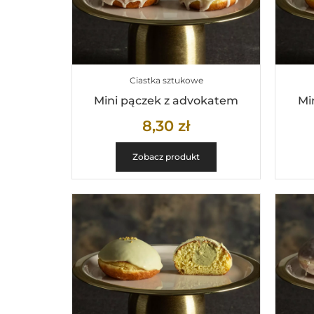
Ciastka sztukowe
Mini pączek z advokatem
Mi
8,30
zł
Zobacz produkt