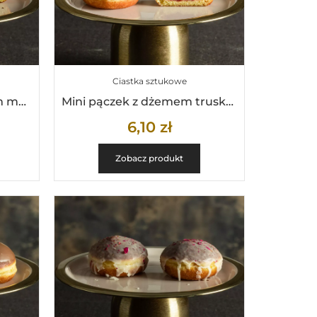
Ciastka sztukowe
Mini pączek z nadzieniem malinowo różanym
Mini pączek z dżemem truskawkowym
6,10
zł
Zobacz produkt