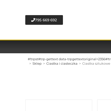
795 669 692
#!trpst#trp-gettext data-trpgettextoriginal=2356#
>
Sklep
>
Ciastka i ciasteczka
>
Ciastka sztukowe