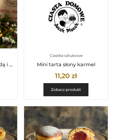
Ciastka sztukowe
Mini tarta z białą czekoladą i żurawią
Mini tarta słony karmel
11,20
zł
Zobacz produkt