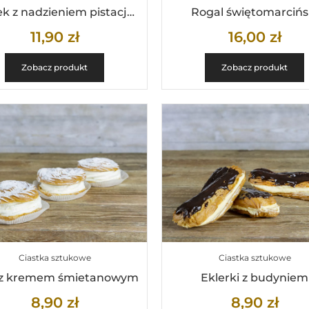
Pączek z nadzieniem pistacjowym
Rogal świętomarcińs
11,90
zł
16,00
zł
Zobacz produkt
Zobacz produkt
Ciastka sztukowe
Ciastka sztukowe
 z kremem śmietanowym
Eklerki z budyniem
8,90
zł
8,90
zł