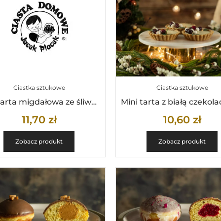
Ciastka sztukowe
Ciastka sztukowe
Mini tarta migdałowa ze śliwkami
11,70
zł
10,60
zł
Zobacz produkt
Zobacz produkt