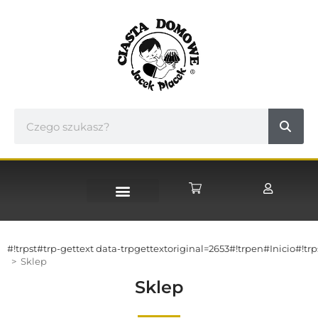
STRONA GŁÓWNA
#!trpst#trp-gettext data-trpgettextoriginal=2653#!trpen#Inicio#!tr
>
Sklep
Sklep