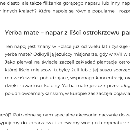
zne ciasto, ale także filiżanka gorącego naparu lub inny n
 innych krajach? Które napoje są równie popularne i roz
Yerba mate – napar z liści ostrokrzewu p
Ten napój jest znany w Polsce już od wielu lat i zyskuje
yerba mate? Odkryli ją jezuiccy misjonarze, gdy w XVII w
Jako pierwsi na świecie zaczęli zakładać plantacje ostrok
której liście miejscowi tubylcy żuli lub z jej suszu sporząd
ma właściwości pobudzające, wspomaga koncentrację ora
dzięki zawartości kofeiny. Yerba mate jeszcze przez dłu
południowoamerykańskim, w Europie zaś zaczęła pojawiać
pój? Potrzebne są nam specjalne akcesoria: naczynie do za
wsypujemy do zaparzacza i zalewamy wodą o temperaturze 