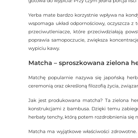
gotowa do wypicia! Przy czym jedna porcja liści
Yerba mate bardzo korzystnie wpływa na kondyc
wspomaga układ odpornościowy, oczyszcza z tok
przeciwutleniacze, które przeciwdziałają po
poprawia samopoczucie, zwiększa koncentrację
wypiciu kawy.
Matcha – sproszkowana zielona h
Matchę popularnie nazywa się japońską herba
ceremonią oraz określoną filozofią życia, związa
Jak jest produkowana matcha? Ta zielona herb
konstrukcjami z bambusa. Dzięki temu zabiegowi 
herbaty tenchy, którą potem rozdrobnienia się 
Matcha ma wyjątkowe właściwości zdrowotne. Po