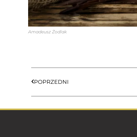
Amadeusz Żodlak
POPRZEDNI