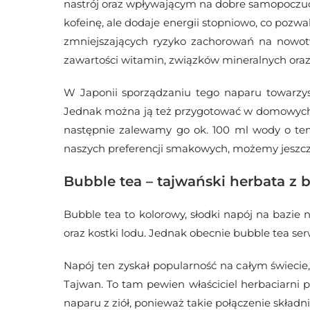
nastrój oraz wpływającym na dobre samopoczuc
kofeinę, ale dodaje energii stopniowo, co pozw
zmniejszających ryzyko zachorowań na nowotwo
zawartości witamin, związków mineralnych or
W Japonii sporządzaniu tego naparu towarzyszą
Jednak można ją też przygotować w domowych 
następnie zalewamy go ok. 100 ml wody o tem
naszych preferencji smakowych, możemy jeszcz
Bubble tea – tajwański herbata z 
Bubble tea to kolorowy, słodki napój na bazie n
oraz kostki lodu. Jednak obecnie bubble tea se
Napój ten zyskał popularność na całym świecie
Tajwan. To tam pewien właściciel herbaciarni pi
naparu z ziół, ponieważ takie połączenie składni