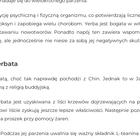
 nadaje się do wielokrotnego parzenia.
ję psychiczną i fizyczną organizmu, co potwierdzają liczn
syn i zapobiega wielu chorobom. Yerba jest bogata w witam
wstawaniu nowotworów. Ponadto napój ten zawiera wspomni
, ale jednocześnie nie niesie za sobą jej negatywnych s
erbata
tą, choć tak naprawdę pochodzi z Chin. Jednak to w Japo
ną z religią buddyjską.
ata jest uzyskiwana z liści krzewów dojrzewających na pla
liście zyskują jeszcze lepsze właściwości. Następnie pozost
na proszek przy pomocy żaren.
dczas jej parzenia uwalnia się ważny składnik L-teanina 