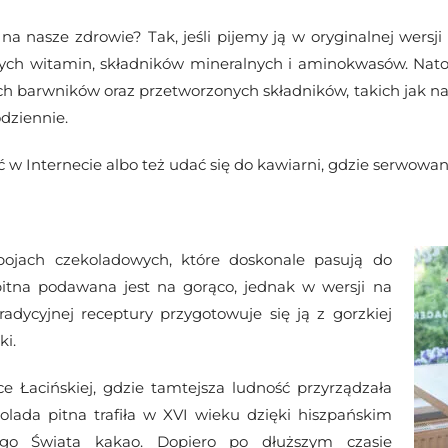
a nasze zdrowie? Tak, jeśli pijemy ją w oryginalnej wersj
ych witamin, składników mineralnych i aminokwasów. Natom
ych barwników oraz przetworzonych składników, takich jak na
odziennie.
w Internecie albo też udać się do kawiarni, gdzie serwowan
ojach czekoladowych, które doskonale pasują do
pitna podawana jest na gorąco, jednak w wersji na
dycyjnej receptury przygotowuje się ją z gorzkiej
ki.
e Łacińskiej, gdzie tamtejsza ludność przyrządzała
lada pitna trafiła w XVI wieku dzięki hiszpańskim
ego Świata kakao. Dopiero po dłuższym czasie