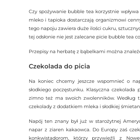
Czy spożywanie bubble tea korzystnie wpływa n
mleko i tapioka dostarczają organizmowi cenn
tego napoju zawiera duże ilości cukru, sztuczn
tej odsłonie nie jest zalecane picie bubble tea c
Przepisy na herbatę z bąbelkami można znaleźć 
Czekolada do picia
Na koniec chcemy jeszcze wspomnieć o nap
słodkiego poczęstunku. Klasyczna czekolada 
zimno też ma swoich zwolenników. Według tra
czekolady z dodatkiem mleka i słodkiej śmietan
Napój ten znany był już w starożytnej Ameryc
napar z ziaren kakaowca. Do Europy zaś czeko
konkwistadorom, którzy przywieźli z Now