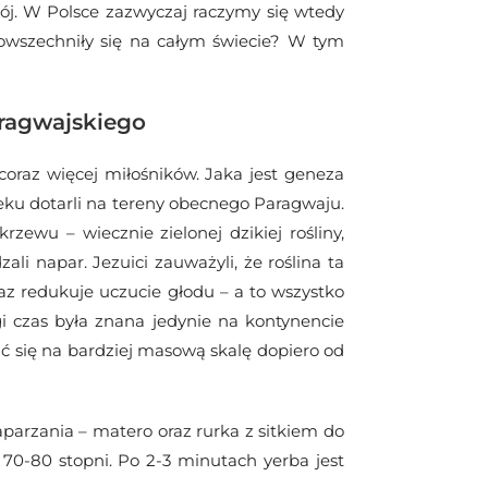
apój. W Polsce zazwyczaj raczymy się wtedy
powszechniły się na całym świecie? W tym
aragwajskiego
 coraz więcej miłośników. Jaka jest geneza
ieku dotarli na tereny obecnego Paragwaju.
rzewu – wiecznie zielonej dzikiej rośliny,
zali napar. Jezuici zauważyli, że roślina ta
z redukuje uczucie głodu – a to wszystko
gi czas była znana jedynie na kontynencie
 się na bardziej masową skalę dopiero od
parzania – matero oraz rurka z sitkiem do
70-80 stopni. Po 2-3 minutach yerba jest