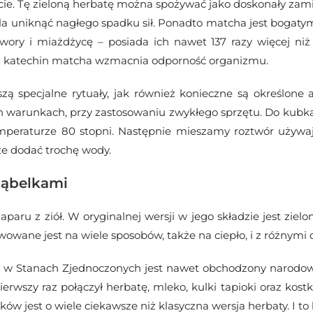
ie. Tę zieloną herbatę można spożywać jako doskonały zami
ala uniknąć nagłego spadku sił. Ponadto matcha jest bogaty
ry i miażdżycę – posiada ich nawet 137 razy więcej niż 
az katechin matcha wzmacnia odporność organizmu.
 specjalne rytuały, jak również konieczne są określone a
warunkach, przy zastosowaniu zwykłego sprzętu. Do kubka 
peraturze 80 stopni. Następnie mieszamy roztwór używaj
e dodać trochę wody.
bąbelkami
aparu z ziół. W oryginalnej wersji w jego składzie jest zielo
rwowane jest na wiele sposobów, także na ciepło, i z różny
, w Stanach Zjednoczonych jest nawet obchodzony narodowy
erwszy raz połączył herbatę, mleko, kulki tapioki oraz kostk
ków jest o wiele ciekawsze niż klasyczna wersja herbaty. I to