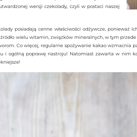
twardzonej wersji czekolady, czyli w postaci naszej
olady posiadają cenne właściwości odżywcze, ponieważ i
o źródło wielu witamin, związków mineralnych, w tym prze
otworom. Co więcej, regularne spożywanie kakao wzmacnia p
u i ogólną poprawę nastroju! Natomiast zawarta w nim ko
ękniejsze!