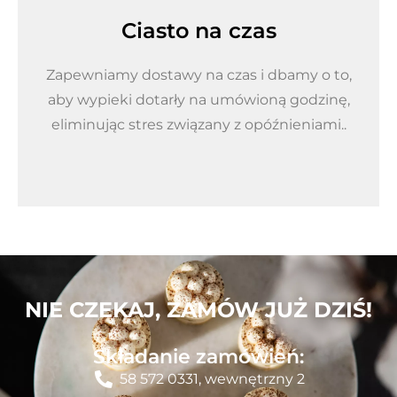
Ciasto na czas
Zapewniamy dostawy na czas i dbamy o to,
aby wypieki dotarły na umówioną godzinę,
eliminując stres związany z opóźnieniami..
NIE CZEKAJ, ZAMÓW JUŻ DZIŚ!
Składanie zamówień:
58 572 0331, wewnętrzny 2