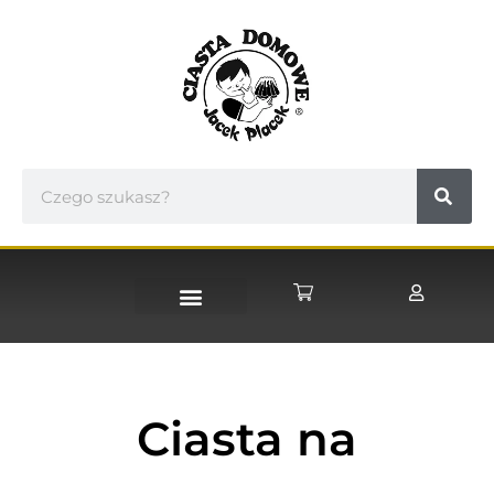
STRONA GŁÓWNA
Ciasta na