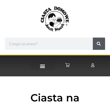
STRONA GŁÓWNA
Ciasta na