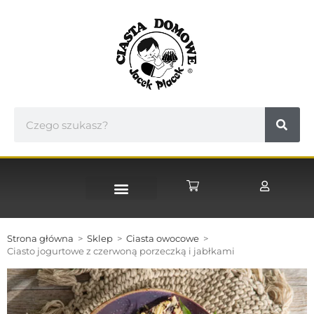
STRONA GŁÓWNA
Strona główna
>
Sklep
>
Ciasta owocowe
>
Ciasto jogurtowe z czerwoną porzeczką i jabłkami