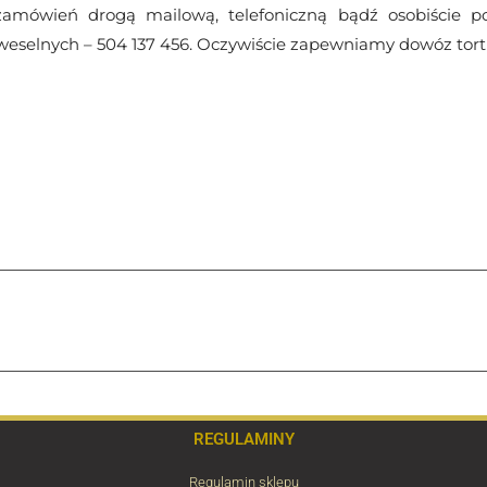
zamówień drogą mailową, telefoniczną bądź osobiście 
 weselnych – 504 137 456. Oczywiście zapewniamy dowóz tor
REGULAMINY
Regulamin sklepu