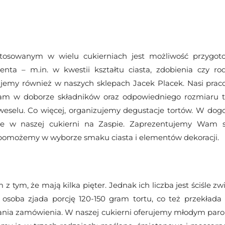
osowanym w wielu cukierniach jest możliwość przygot
enta – m.in. w kwestii kształtu ciasta, zdobienia czy ro
jemy również w naszych sklepach Jacek Placek. Nasi prac
am w doborze składników oraz odpowiedniego rozmiaru t
weselu. Co więcej, organizujemy degustacje tortów. W do
e w naszej cukierni na Zaspie. Zaprezentujemy Wam s
 pomożemy w wyborze smaku ciasta i elementów dekoracji.
z tym, że mają kilka pięter. Jednak ich liczba jest ściśle z
 osoba zjada porcję 120-150 gram tortu, co też przekłada 
adania zamówienia. W naszej cukierni oferujemy młodym par