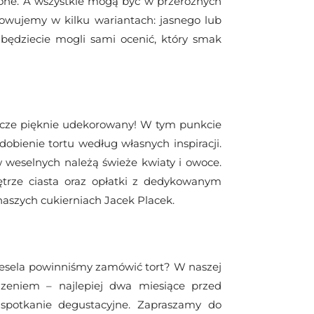
pone. A wszystkie mogą być w przeróżnych
wujemy w kilku wariantach: jasnego lub
będziecie mogli sami ocenić, który smak
cze pięknie udekorowany! W tym punkcie
obienie tortu według własnych inspiracji.
 weselnych należą świeże kwiaty i owoce.
trze ciasta oraz opłatki z dedykowanym
aszych cukierniach Jacek Placek.
wesela powinniśmy zamówić tort? W naszej
zeniem – najlepiej dwa miesiące przed
 spotkanie degustacyjne. Zapraszamy do