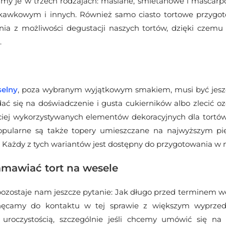
 mamy je w trzech rodzajach: maślane, śmietanowe i mascar
awkowym i innych. Również samo ciasto tortowe przygoto
ia z możliwości degustacji naszych tortów, dzięki czemu 
.
selny
, poza wybranym wyjątkowym smakiem, musi być jesz
 się na doświadczenie i gusta cukierników albo zlecić ozd
ciej wykorzystywanych elementów dekoracyjnych dla tortów
pularne są także topery umieszczane na najwyższym pię
Każdy z tych wariantów jest dostępny do przygotowania w n
amawiać tort na wesele
pozostaje nam jeszcze pytanie: Jak długo przed terminem 
chęcamy do kontaktu w tej sprawie z większym wyprzed
uroczystością, szczególnie jeśli chcemy umówić się na