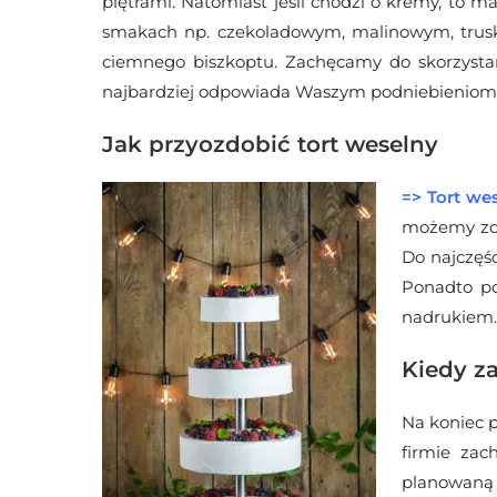
piętrami. Natomiast jeśli chodzi o kremy, to
smakach np. czekoladowym, malinowym, trusk
ciemnego biszkoptu. Zachęcamy do skorzystan
najbardziej odpowiada Waszym podniebieniom
Jak przyozdobić tort weselny
=> Tort we
możemy zdać
Do najczęś
Ponadto po
nadrukiem. 
Kiedy z
Na koniec 
firmie za
planowaną 