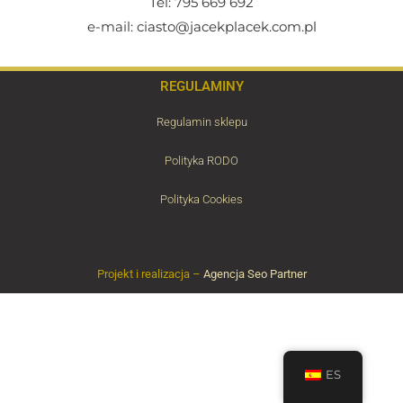
Tel:
795 669 692
e-mail:
ciasto@jacekplacek.com.pl
REGULAMINY
Regulamin sklepu
Polityka RODO
Polityka Cookies
Projekt i realizacja –
Agencja Seo Partner
ES