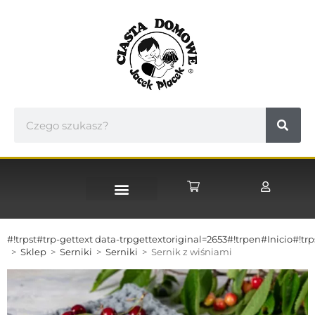
STRONA GŁÓWNA
#!trpst#trp-gettext data-trpgettextoriginal=2653#!trpen#Inicio#!tr
>
Sklep
>
Serniki
>
Serniki
>
Sernik z wiśniami