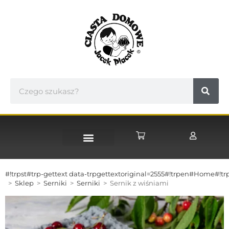
STRONA GŁÓWNA
#!trpst#trp-gettext data-trpgettextoriginal=2555#!trpen#Home#!tr
>
Sklep
>
Serniki
>
Serniki
>
Sernik z wiśniami