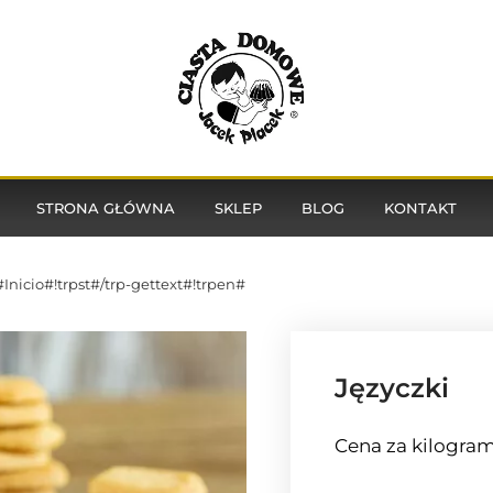
STRONA GŁÓWNA
SKLEP
BLOG
KONTAKT
#Inicio#!trpst#/trp-gettext#!trpen#
Języczki
Cena za kilogram