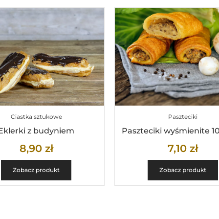
Ciastka sztukowe
Paszteciki
Eklerki z budyniem
Paszteciki wyśmienite 1
8,90
zł
7,10
zł
Zobacz produkt
Zobacz produkt