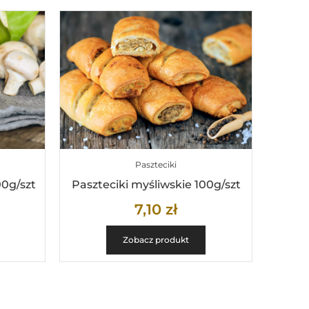
Paszteciki
00g/szt
Paszteciki myśliwskie 100g/szt
7,10
zł
Zobacz produkt