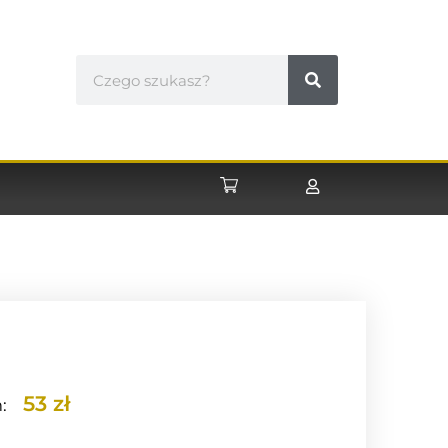
53 zł
: