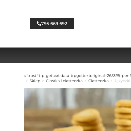
795 669 692
#!trpst#trp-gettext data-trpgettextoriginal=2653#!trpen
>
Sklep
>
Ciastka i ciasteczka
>
Ciasteczka
>
Języczki