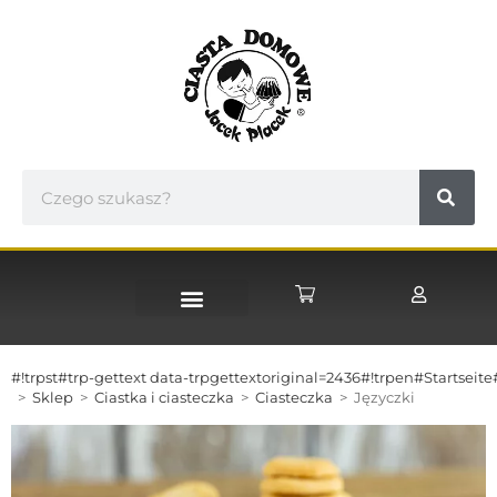
STRONA GŁÓWNA
#!trpst#trp-gettext data-trpgettextoriginal=2436#!trpen#Startseite
>
Sklep
>
Ciastka i ciasteczka
>
Ciasteczka
>
Języczki