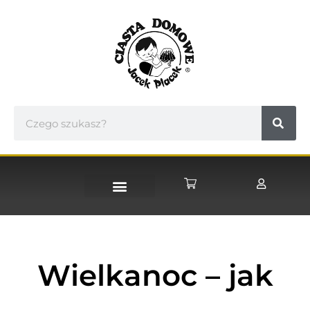
STRONA GŁÓWNA
Wielkanoc – jak