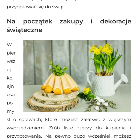
przygotować się do świąt.
Na początek zakupy i dekoracje
świąteczne
W
pier
wsz
ej
kol
ejn
ości
po
my
śl o sprawach, które możesz załatwić z większym
wyprzedzeniem. Zrób listę rzeczy do kupienia i
przygotowania. Na pewno dużo wcześniej możesz