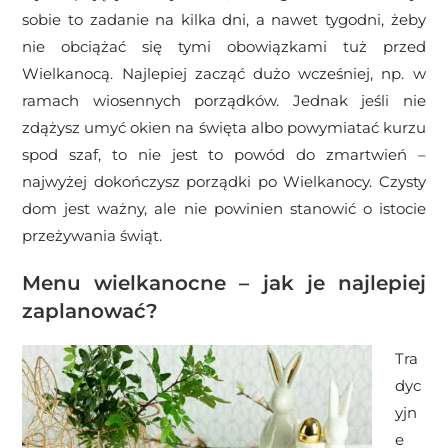
sobie to zadanie na kilka dni, a nawet tygodni, żeby
nie obciążać się tymi obowiązkami tuż przed
Wielkanocą. Najlepiej zacząć dużo wcześniej, np. w
ramach wiosennych porządków. Jednak jeśli nie
zdążysz umyć okien na święta albo powymiatać kurzu
spod szaf, to nie jest to powód do zmartwień –
najwyżej dokończysz porządki po Wielkanocy. Czysty
dom jest ważny, ale nie powinien stanowić o istocie
przeżywania świąt.
Menu wielkanocne – jak je najlepiej
zaplanować?
Tra
dyc
yjn
e