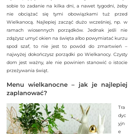
sobie to zadanie na kilka dni, a nawet tygodni, żeby
nie obciążać się tymi obowiązkami tuż przed
Wielkanocą. Najlepiej zacząć dużo wcześniej, np. w
ramach wiosennych porządków. Jednak jeśli nie
zdążysz umyć okien na święta albo powymiatać kurzu
spod szaf, to nie jest to powód do zmartwień –
najwyżej dokończysz porządki po Wielkanocy. Czysty
dom jest ważny, ale nie powinien stanowić o istocie
przeżywania świąt.
Menu wielkanocne – jak je najlepiej
zaplanować?
Tra
dyc
yjn
e