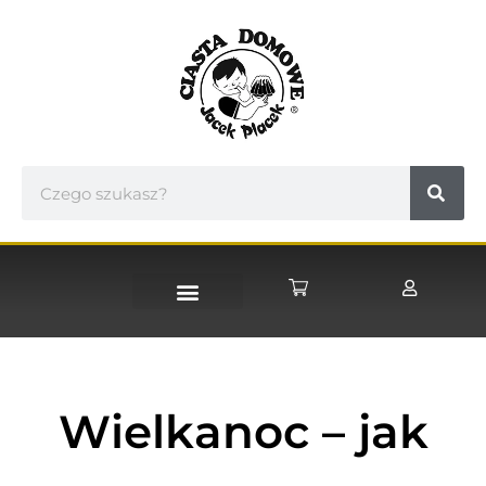
STRONA GŁÓWNA
Wielkanoc – jak