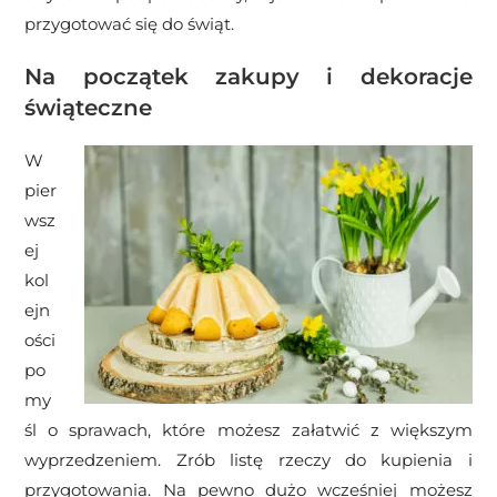
przygotować się do świąt.
Na początek zakupy i dekoracje
świąteczne
W
pier
wsz
ej
kol
ejn
ości
po
my
śl o sprawach, które możesz załatwić z większym
wyprzedzeniem. Zrób listę rzeczy do kupienia i
przygotowania. Na pewno dużo wcześniej możesz