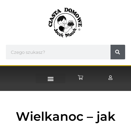
STRONA GŁÓWNA
Wielkanoc – jak