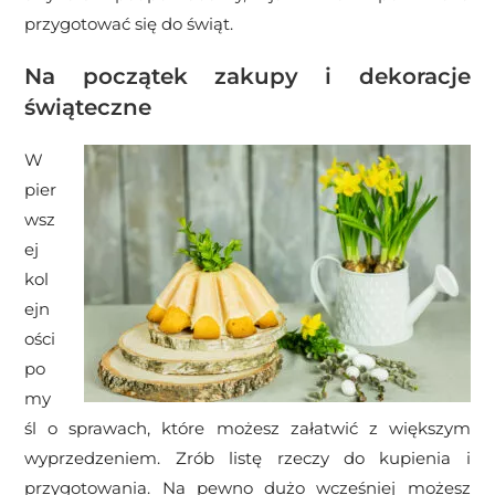
przygotować się do świąt.
Na początek zakupy i dekoracje
świąteczne
W
pier
wsz
ej
kol
ejn
ości
po
my
śl o sprawach, które możesz załatwić z większym
wyprzedzeniem. Zrób listę rzeczy do kupienia i
przygotowania. Na pewno dużo wcześniej możesz