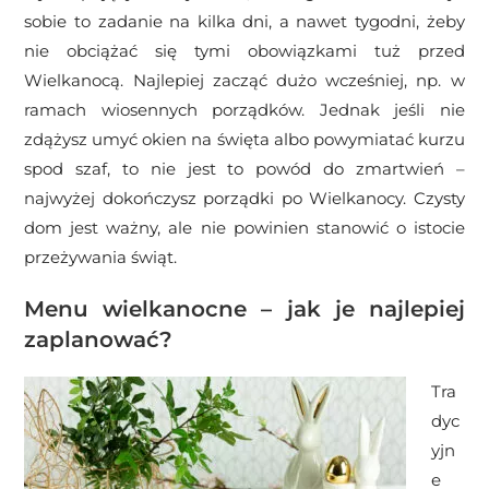
sobie to zadanie na kilka dni, a nawet tygodni, żeby
nie obciążać się tymi obowiązkami tuż przed
Wielkanocą. Najlepiej zacząć dużo wcześniej, np. w
ramach wiosennych porządków. Jednak jeśli nie
zdążysz umyć okien na święta albo powymiatać kurzu
spod szaf, to nie jest to powód do zmartwień –
najwyżej dokończysz porządki po Wielkanocy. Czysty
dom jest ważny, ale nie powinien stanowić o istocie
przeżywania świąt.
Menu wielkanocne – jak je najlepiej
zaplanować?
Tra
dyc
yjn
e