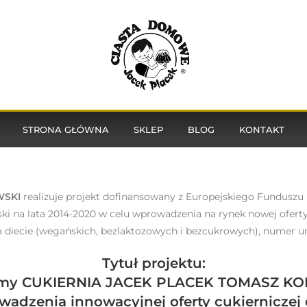
STRONA GŁÓWNA
SKLEP
BLOG
KONTAKT
WSKI
realizuje projekt dofinansowany z Europejskiego Fundusz
na lata 2014-2020 w celu wprowadzenia na rynek nowej oferty
 diecie (wegańskich, bezlaktozowych i bezcukrowych),
numer um
Tytuł projektu:
irmy CUKIERNIA JACEK PLACEK TOMASZ K
owadzenia
innowacyjnej oferty cukierniczej 