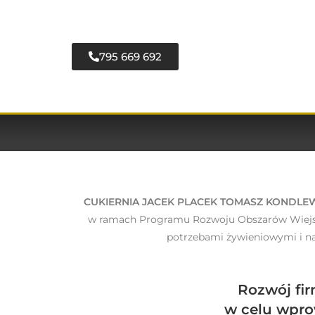
795 669 692
CUKIERNIA JACEK PLACEK TOMASZ KONDLE
w ramach Programu Rozwoju Obszarów Wiejski 
potrzebami żywieniowymi i na
Rozwój f
w celu wpr