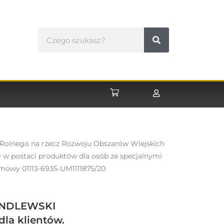
u Rolnego na rzecz Rozwoju Obszarów Wiejskich
 w postaci produktów dla osób ze specjalnymi
owy 01113-6935-UM1111875/20
ONDLEWSKI
dla klientów
.