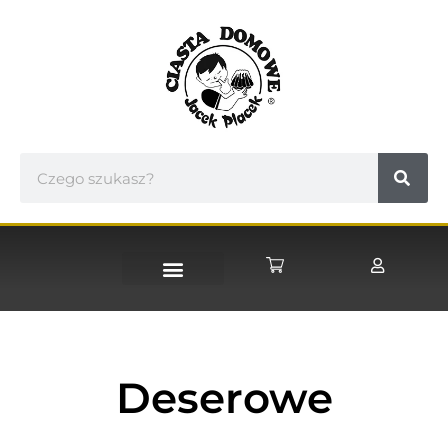
STRONA GŁÓWNA
Deserowe