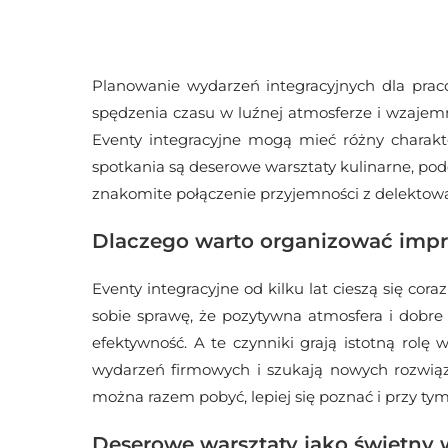
Planowanie wydarzeń integracyjnych dla praco
spędzenia czasu w luźnej atmosferze i wzajem
Eventy integracyjne mogą mieć różny charakte
spotkania są deserowe warsztaty kulinarne, pod
znakomite połączenie przyjemności z delektowa
Dlaczego warto organizować impr
Eventy integracyjne od kilku lat cieszą się co
sobie sprawę, że pozytywna atmosfera i dobr
efektywność. A te czynniki grają istotną rol
wydarzeń firmowych i szukają nowych rozwiąz
można razem pobyć, lepiej się poznać i przy tym
Deserowe warsztaty jako świetny 