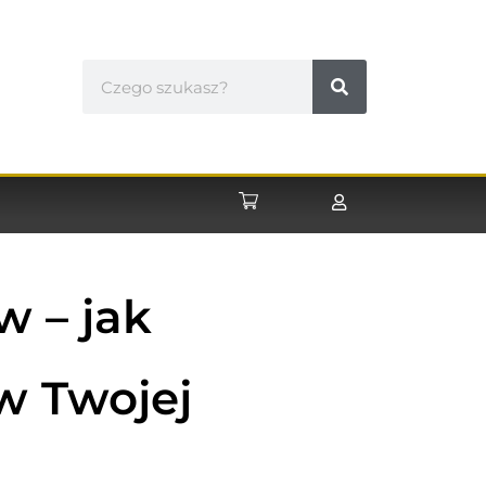
w – jak
w Twojej