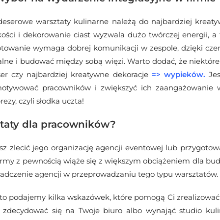
deserowe warsztaty kulinarne należą do najbardziej kreat
ości i dekorowanie ciast wyzwala dużo twórczej energii, a
gotowanie wymaga dobrej komunikacji w zespole, dzięki c
alne i budować między sobą więzi. Warto dodać, że niektóre
ser czy najbardziej kreatywne dekoracje
=>
wypieków
.
Jes
motywować pracowników i zwiększyć ich zaangażowanie w
zy, czyli słodka uczta!
taty dla pracowników?
 zlecić jego organizację agencji eventowej lub przygotow
firmy z pewnością wiąże się z większym obciążeniem dla budż
wiadczenie agencji w przeprowadzaniu tego typu warsztatów.
, to podajemy kilka wskazówek, które pomogą Ci zrealizować
decydować się na Twoje biuro albo wynająć studio kulinar