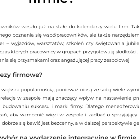
wników weszło już na stałe do kalendarzy wielu firm. Tak
nego poznania się współpracowników, ale także narzędziem
r – wyjazdów, warsztatów, szkoleń czy świętowania jubile
czas których pracownicy w grupach przygotowują słodkości, a
nia się przysmakami oraz angażującej pracy zespołowej!
ezy firmowe?
raz większa popularnością, ponieważ niosą ze sobą wiele wy
e relacje w zespole mają znaczący wpływ na nastawienie 
ę w budowaniu sukcesu i marki firmy. Dlatego menedżerow
ań, aby wzmocnić więzi w zespole i zadbać o sprzyjający 
 dobrze się bawić jest bezcenny, a w dalszej perspektywie ge
wybór na wydarzenie integracyjne w firmie