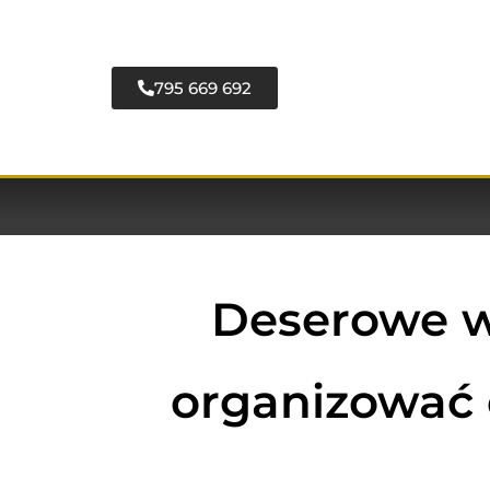
795 669 692
Deserowe wa
organizować 