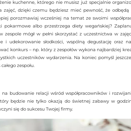
żenie kuchenne, którego nie musisz już specjalnie organiz
a zajęć, dzięki czemu będziesz mieć pewność, że odbędą s
lepiej porozmawiaj wcześniej na temat ze swoimi współpr
iki pokarmowe albo przestrzega diety wegańskiej? Zaplanu
w zespole mógł w pełni skorzystać z uczestnictwa w zajęc
e i udekorowanie słodkości, wspólną degustację oraz n
zować konkurs – np. który z zespołów wykona najbardziej kr
ystkich uczestników wydarzenia. Na koniec pomyśl jeszcze o
 całego zespołu.
a budowanie relacji wśród współpracowników i rozwijanie 
który będzie nie tylko okazją do świetnej zabawy w godzi
yczyni się do sukcesu Twojej firmy.