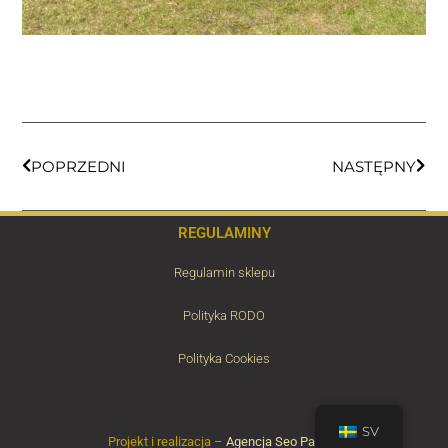
POPRZEDNI
NASTĘPNY
REGULAMINY
Regulamin sklepu
Polityka RODO
Polityka Cookies
SV
Projekt i realizacja –
Agencja Seo Partner