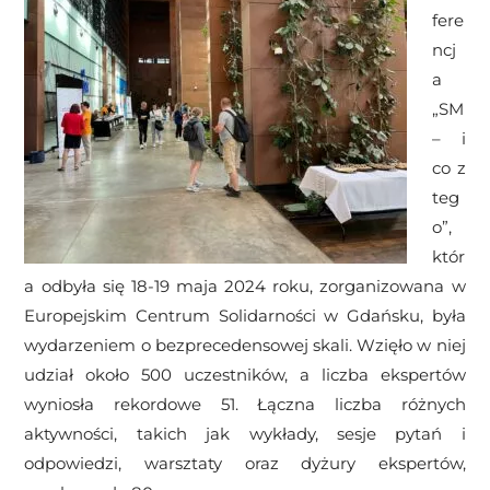
fere
ncj
a
„SM
– i
co z
teg
o”,
któr
a odbyła się 18-19 maja 2024 roku, zorganizowana w
Europejskim Centrum Solidarności w Gdańsku, była
wydarzeniem o bezprecedensowej skali. Wzięło w niej
udział około 500 uczestników, a liczba ekspertów
wyniosła rekordowe 51. Łączna liczba różnych
aktywności, takich jak wykłady, sesje pytań i
odpowiedzi, warsztaty oraz dyżury ekspertów,