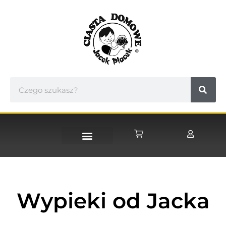
STRONA GŁÓWNA
Wypieki od Jacka