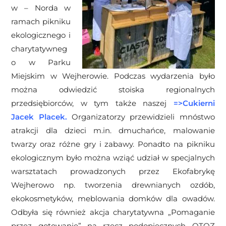
w – Norda w
ramach pikniku
ekologicznego i
charytatywneg
o w Parku
Miejskim w Wejherowie. Podczas wydarzenia było
można odwiedzić stoiska regionalnych
przedsiębiorców, w tym także naszej
=>
Cukierni
Jacek Placek
.
Organizatorzy przewidzieli mnóstwo
atrakcji dla dzieci m.in. dmuchańce, malowanie
twarzy oraz różne gry i zabawy. Ponadto na pikniku
ekologicznym było można wziąć udział w specjalnych
warsztatach prowadzonych przez Ekofabrykę
Wejherowo np. tworzenia drewnianych ozdób,
ekokosmetyków, meblowania domków dla owadów.
Odbyła się również akcja charytatywna „Pomaganie
przez gotowanie” na rzecz podopiecznych OTOZ