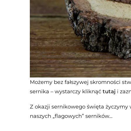
Możemy bez fałszywej skromności stwie
sernika – wystarczy kliknąć
tutaj
i
zazn
Z okazji sernikowego święta życzymy 
naszych „flagowych” serników…