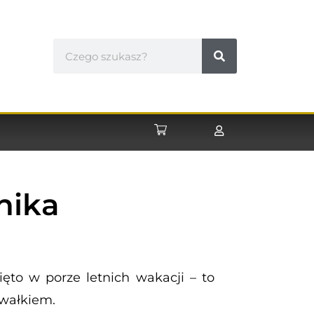
nika
ęto w porze letnich wakacji – to
awałkiem.