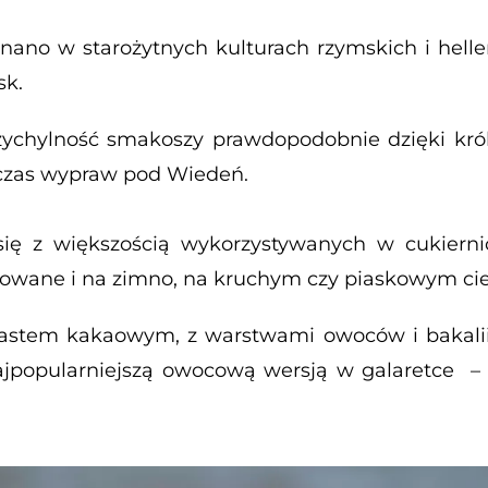
znano w starożytnych kulturach rzymskich i hell
sk.
zychylność smakoszy prawdopodobnie dzięki król
dczas wypraw pod Wiedeń.
ę z większością wykorzystywanych w cukiernic
owane i na zimno, na kruchym czy piaskowym cieśc
ciastem kakaowym, z warstwami owoców i bakalii
ajpopularniejszą owocową wersją w galaretce – 