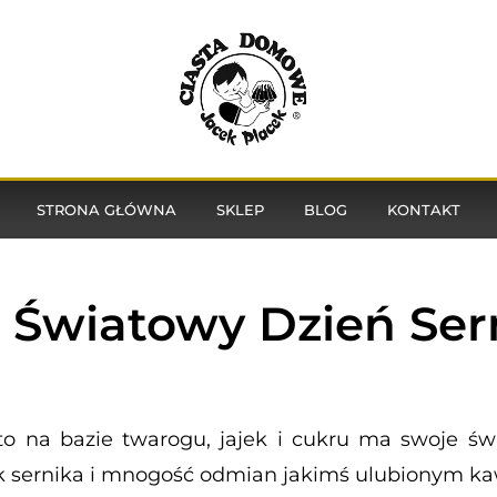
STRONA GŁÓWNA
SKLEP
BLOG
KONTAKT
– Światowy Dzień Ser
o na bazie twarogu, jajek i cukru ma swoje świ
ak sernika i mnogość odmian jakimś ulubionym k