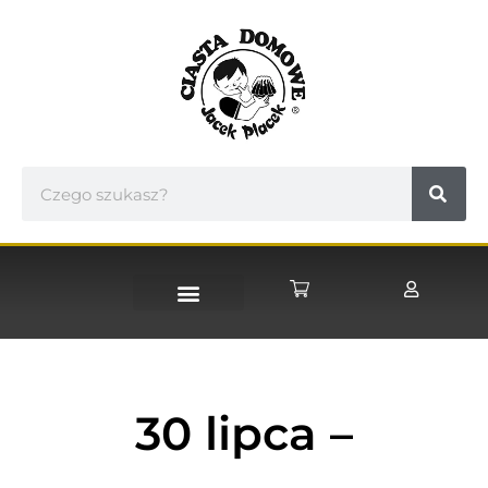
STRONA GŁÓWNA
30 lipca –