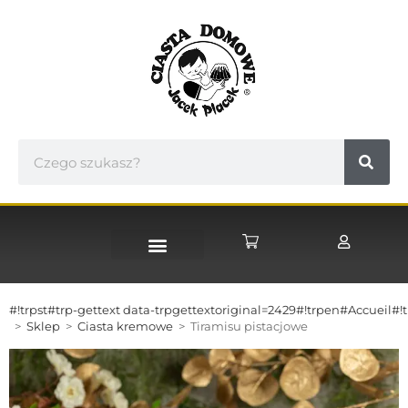
STRONA GŁÓWNA
#!trpst#trp-gettext data-trpgettextoriginal=2429#!trpen#Accueil#!t
>
Sklep
>
Ciasta kremowe
>
Tiramisu pistacjowe