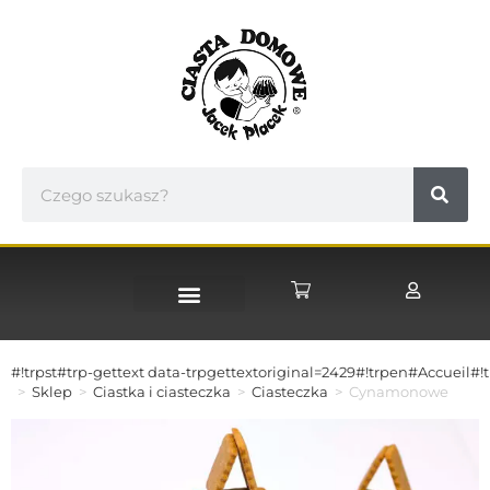
#!trpst#trp-gettext data-trpgettextoriginal=2429#!trpen#Accueil#!t
>
Sklep
>
Ciastka i ciasteczka
>
Ciasteczka
>
Cynamonowe