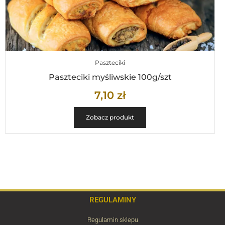
Paszteciki
Paszteciki myśliwskie 100g/szt
7,10
zł
Zobacz produkt
REGULAMINY
Regulamin sklepu