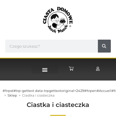
#!trpst#trp-gettext data-trpgettextoriginal=2429#!trpen#Accueil#!t
>
Sklep
>
Ciastka i ciasteczka
Ciastka i ciasteczka