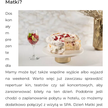
Matki?
Dos
kon
ały
m
pre
zen
te
m
dla
Mamy może być także wspólne wyjście albo wyjazd
na weekend. Warto więc już zawczasu sprawdzić
repertuar kin, teatrów czy sal koncertowych, aby
zarezerwować bilety na ten dzień. Podobnie jeśli
chodzi o zaplanowanie pobytu w hotelu, co możemy
dodatkowo połączyć z wizytą w SPA. Dzień Matki jest