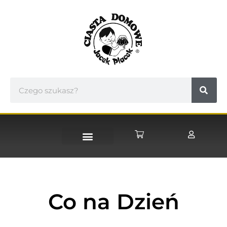
STRONA GŁÓWNA
Co na Dzień