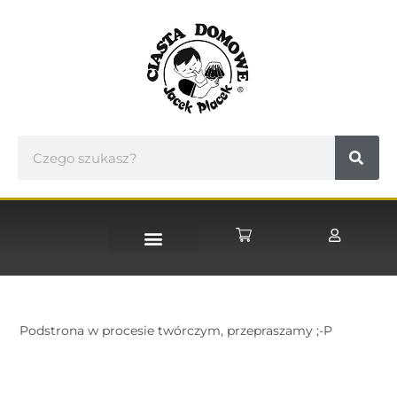
STRONA GŁÓWNA
Podstrona w procesie twórczym, przepraszamy ;-P