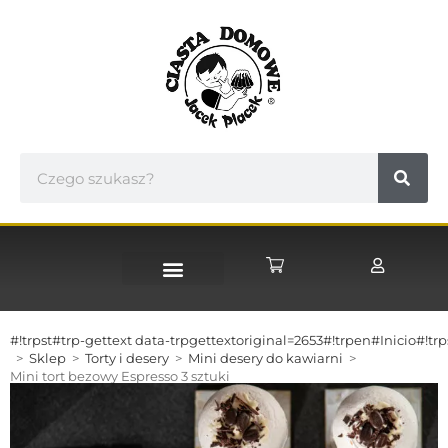
STRONA GŁÓWNA
#!trpst#trp-gettext data-trpgettextoriginal=2653#!trpen#Inicio#!tr
>
Sklep
>
Torty i desery
>
Mini desery do kawiarni
>
Mini tort bezowy Espresso 3 sztuki