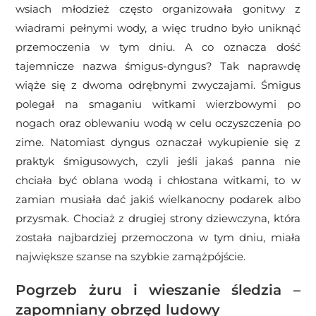
wsiach młodzież często organizowała gonitwy z
wiadrami pełnymi wody, a więc trudno było uniknąć
przemoczenia w tym dniu. A co oznacza dość
tajemnicze nazwa śmigus-dyngus? Tak naprawdę
wiąże się z dwoma odrębnymi zwyczajami. Śmigus
polegał na smaganiu witkami wierzbowymi po
nogach oraz oblewaniu wodą w celu oczyszczenia po
zime. Natomiast dyngus oznaczał wykupienie się z
praktyk śmigusowych, czyli jeśli jakaś panna nie
chciała być oblana wodą i chłostana witkami, to w
zamian musiała dać jakiś wielkanocny podarek albo
przysmak. Chociaż z drugiej strony dziewczyna, która
została najbardziej przemoczona w tym dniu, miała
największe szanse na szybkie zamążpójście.
Pogrzeb żuru i wieszanie śledzia –
zapomniany obrzęd ludowy