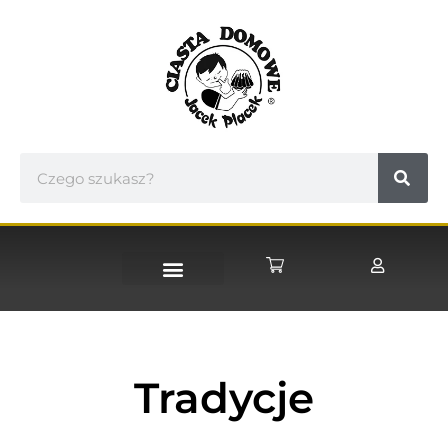
STRONA GŁÓWNA
Tradycje