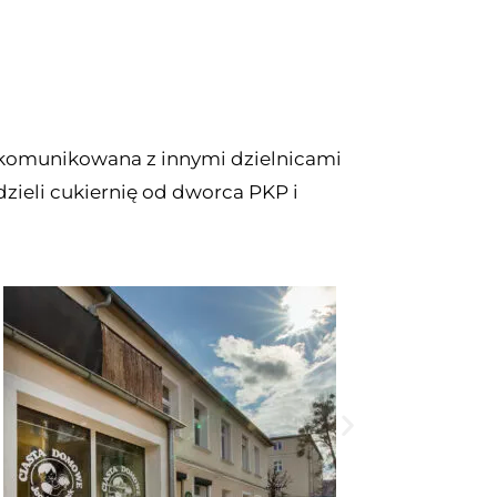
 skomunikowana z innymi dzielnicami
zieli cukiernię od dworca PKP i