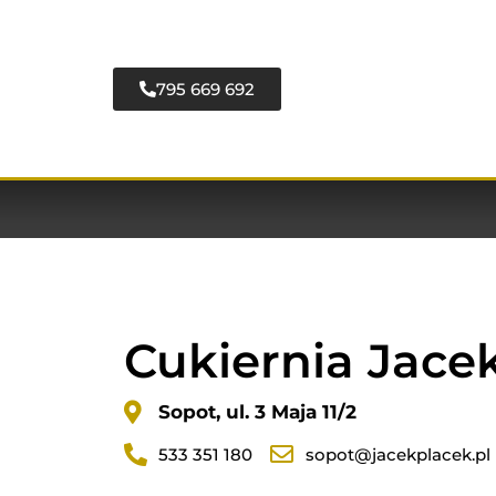
795 669 692
Cukiernia Jace
Sopot, ul. 3 Maja 11/2
533 351 180
sopot@jacekplacek.pl