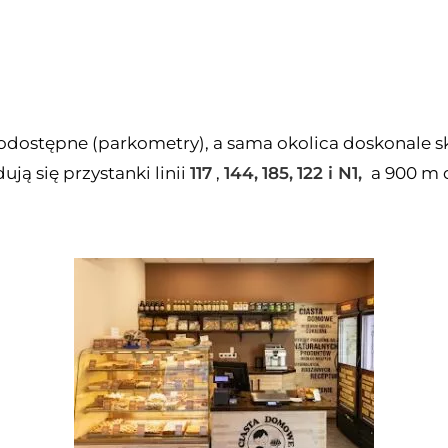
.
nodostępne (parkometry), a sama okolica doskonale
ją się przystanki linii
117
,
144,
185,
122 i
N1,
a 900 m d