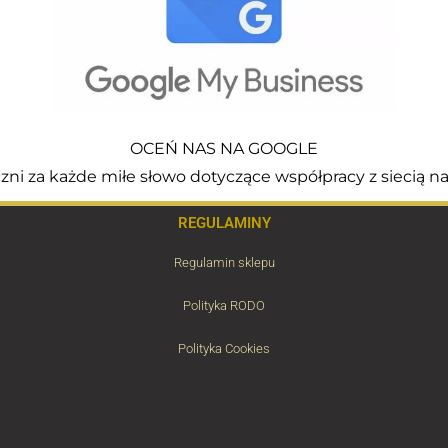
OCEŃ NAS NA GOOGLE
i za każde miłe słowo dotyczące współpracy z siecią na
REGULAMINY
Regulamin sklepu
Polityka RODO
Polityka Cookies