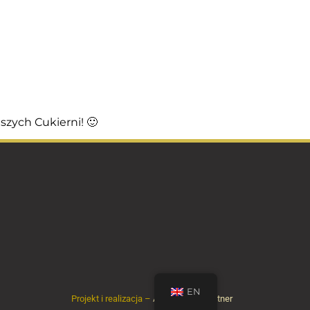
szych Cukierni! 🙂
EN
Projekt i realizacja –
Agencja Seo Partner