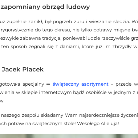
 – zapomniany obrzęd ludowy
 zupełnie zanikł, był pogrzeb żuru i wieszanie śledzia. W
ygorystycznie do tego okresu, nie tylko potrawy mięsne były
niezwykle zabawna tradycja, ponieważ ludzie rzeczywiście gr
 ten sposób żegnali się z daniami, które już im zbrzydły w 
 Jacek Placek
ygotowała specjalny ⇒
świąteczny asortyment
– przede ws
ówienia w sklepie internetowym bądź osobiście w jednym z 
y!
 naszego zespołu składamy Wam najserdeczniejsze życzenia
h potraw na świątecznym stole! Wesołego Alleluja!