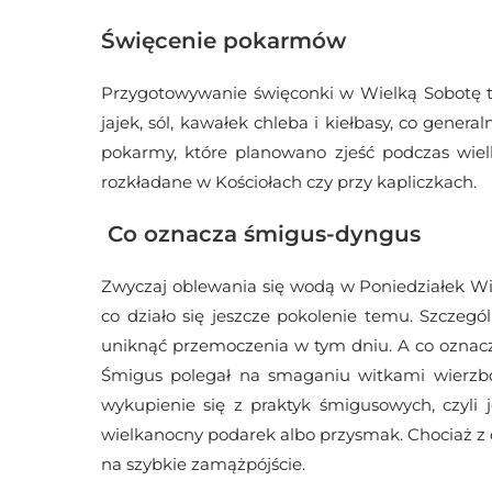
Święcenie pokarmów
Przygotowywanie święconki w Wielką Sobotę to 
jajek, sól, kawałek chleba i kiełbasy, co gene
pokarmy, które planowano zjeść podczas wielk
rozkładane w Kościołach czy przy kapliczkach.
Co oznacza śmigus-dyngus
Zwyczaj oblewania się wodą w Poniedziałek Wie
co działo się jeszcze pokolenie temu. Szczeg
uniknąć przemoczenia w tym dniu. A co ozna
Śmigus polegał na smaganiu witkami wierzb
wykupienie się z praktyk śmigusowych, czyli 
wielkanocny podarek albo przysmak. Chociaż z d
na szybkie zamążpójście.