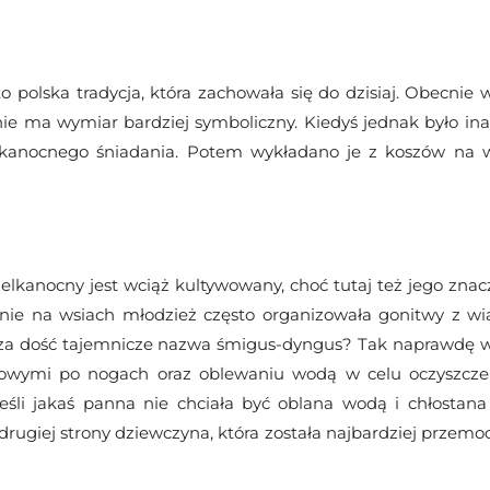
polska tradycja, która zachowała się do dzisiaj. Obecnie 
ralnie ma wymiar bardziej symboliczny. Kiedyś jednak było i
anocnego śniadania. Potem wykładano je z koszów na wiel
lkanocny jest wciąż kultywowany, choć tutaj też jego znac
ólnie na wsiach młodzież często organizowała gonitwy z w
cza dość tajemnicze nazwa śmigus-dyngus? Tak naprawdę 
owymi po nogach oraz oblewaniu wodą w celu oczyszczen
jeśli jakaś panna nie chciała być oblana wodą i chłostan
rugiej strony dziewczyna, która została najbardziej przemo