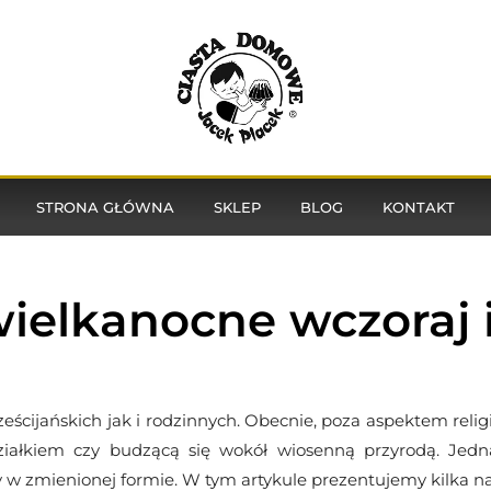
STRONA GŁÓWNA
SKLEP
BLOG
KONTAKT
wielkanocne wczoraj i
eścijańskich jak i rodzinnych. Obecnie, poza aspektem reli
działkiem czy budzącą się wokół wiosenną przyrodą. Je
ły w zmienionej formie. W tym artykule prezentujemy kilka na