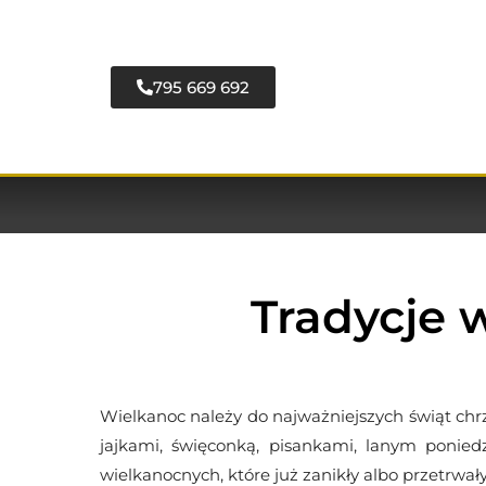
795 669 692
Tradycje 
Wielkanoc należy do najważniejszych świąt chrz
jajkami, święconką, pisankami, lanym ponie
wielkanocnych, które już zanikły albo przetrwa