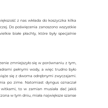
większość z nas wkłada do koszyczka kilka
naczej. Do poświęcenia zanoszono wszystkie
kie białe płachty, które były specjalnie
zenie zmniejszyło się w porównaniu z tym,
iadrami pełnymi wody, a więc trudno było
wiąże się z dwoma odrębnymi zwyczajami.
ia po zime. Natomiast dyngus oznaczał
a witkami, to w zamian musiała dać jakiś
czona w tym dniu, miała największe szanse