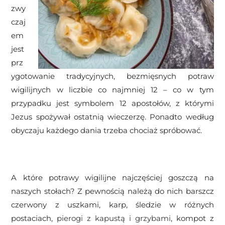
zwy
czaj
em
jest
prz
ygotowanie tradycyjnych, bezmięsnych potraw
wigilijnych w liczbie co najmniej 12 – co w tym
przypadku jest symbolem 12 apostołów, z którymi
Jezus spożywał ostatnią wieczerzę. Ponadto według
obyczaju każdego dania trzeba chociaż spróbować.
A które potrawy wigilijne najczęściej goszczą na
naszych stołach? Z pewnością należą do nich barszcz
czerwony z uszkami, karp, śledzie w różnych
postaciach,
pierogi z kapustą i grzybami
, kompot z