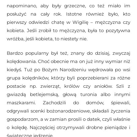
napominano, aby były grzeczne, co też miało im
posłużyć na cały rok. Istotne również było, kto
pierwszy odwiedzi chatę w Wigilię – mężczyzna czy
kobieta. Jeśli zrobił to mężczyzna, była to pozytywna
wróżba, jeśli kobieta, to niestety nie.
Bardzo popularny był też, znany do dzisiaj, zwyczaj
kolędowania. Choć obecnie ma on już inny wymiar niż
kiedyś. Tuż po Bożym Narodzeniu wędrowała po wsi
grupa kolędników, którzy byli poprzebierani za różne
postacie np. zwierząt, królów czy aniołów. Szli z
gwiazdą betlejemską, głową turonia albo innymi
maszkarami. Zachodzili do domów, śpiewali,
odgrywali scenki bożonarodzeniowe, składali życzenia
gospodarzom, a w zamian prosili o datek, czyli właśnie
o kolędę. Najczęściej otrzymywali drobne pieniądze i
świąteczne jedzenie.