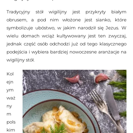
Tradycyjny stół wigilijny jest przykryty białym
obrusem, a pod nim włożone jest sianko, które
symbolizuje ubóstwo, w jakim narodził się Jezus. W
wielu domach wciąż kultywowany jest ten zwyczaj,
jednak część osób odchodzi już od tego klasycznego
podejścia i wybiera bardziej nowoczesne aranżacje na
wigilijny stół.
Kol
ejn
ym
waż
ny
m
pols
kim