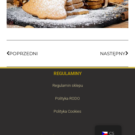
POPRZEDNI
NASTĘPNY
REGULAMINY
Regulamin sklepu
Polityka RODO
Polityka Cookies
CS