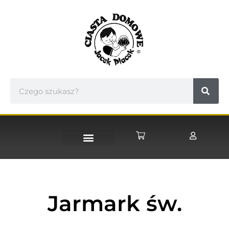
STRONA GŁÓWNA
Jarmark św.