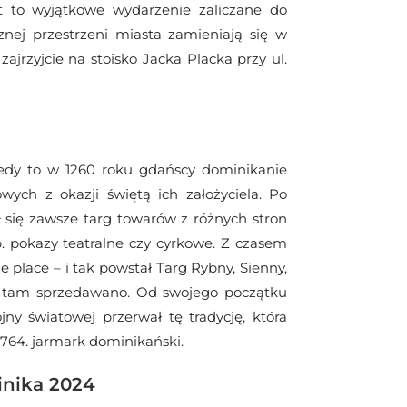
st to wyjątkowe wydarzenie zaliczane do
nej przestrzeni miasta zamieniają się w
ajrzyjcie na stoisko Jacka Placka przy ul.
iedy to w 1260 roku gdańscy dominikanie
ych z okazji świętą ich założyciela. Po
 się zawsze targ towarów z różnych stron
. pokazy teatralne czy cyrkowe. Z czasem
ne place – i tak powstał Targ Rybny, Sienny,
e tam sprzedawano. Od swojego początku
y światowej przerwał tę tradycję, która
 764. jarmark dominikański.
inika 2024