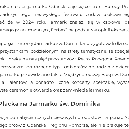
oku na czas jarmarku Gdańsk staje się centrum Europy. Przy
iadczyć tego niezwykłego festiwalu cudów ulokowanego
ć, że w 2024 roku jarmark znalazł się w czołowej dzi
wanego przez magazyn „Forbes” na podstawie opinii ekspertó
ą organizatorzy Jarmarku św. Dominika przygotowali dla od
przystankami podzielonymi na strefy tematyczne. Te specja
roku czeka na nas pięć przystanków: Retro, Przygoda, Równ
kierowanymi do różnego typu odbiorców np. rodzin z dziećm
e jarmarku przewidziano także Międzynarodowy Bieg św. Dom
 Talentów, a ponadto liczne koncerty, spektakle, wysta
yste ceremonie otwarcia oraz zamknięcia jarmarku.
 Placka na Jarmarku św. Dominika
azja do nabycia różnych ciekawych produktów na ponad 7
siębiorców z Gdańska i regionu Pomorza, ale nie brakuje te