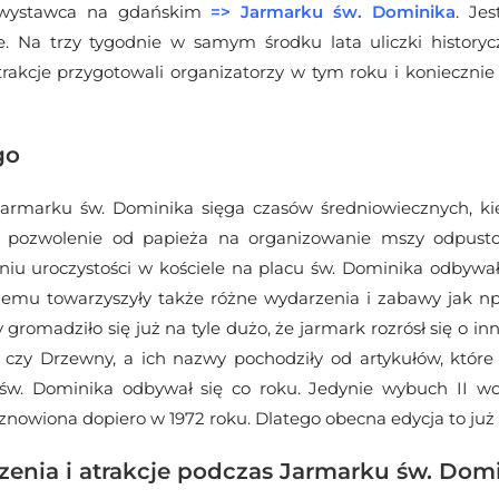
ko wystawca na gdańskim
=>
Jarmarku św. Dominika
. Je
 Na trzy tygodnie w samym środku lata uliczki historycz
rakcje przygotowali organizatorzy w tym roku i koniecznie z
go
 Jarmarku św. Dominika sięga czasów średniowiecznych, k
i pozwolenie od papieża na organizowanie mszy odpustow
niu uroczystości w kościele na placu św. Dominika odbywał
czemu towarzyszyły także różne wydarzenia i zabawy jak np
 gromadziło się już na tyle dużo, że jarmark rozrósł się o in
czy Drzewny, a ich nazwy pochodziły od artykułów, któr
św. Dominika odbywał się co roku. Jedynie wybuch II wojn
znowiona dopiero w 1972 roku. Dlatego obecna edycja to już
enia i atrakcje podczas Jarmarku św. Dom