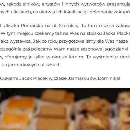
ków, rękodzielników, artystów i innych wytwórców prezentuj
ch uliczkach, co ułatwia ich lokalizację i dokonanie zakupó
 Uliczka Pomorska na ul. Szerokiej. To tam można zakos
 W tym miejscu czekamy też na Was na stoisku Jacka Placka.
ako wystawca. Jak co roku przygotowaliśmy dla Was nasze 
Szczególnie zaś polecamy Wam nasze sezonowe jagodzianki i
ferujemy je tylko w okresie letnim. Te wyśmienite drożd
ę po jarmarkowych uliczkach.
Cukierni Jacek Placek w czasie Jarmarku św. Dominika!