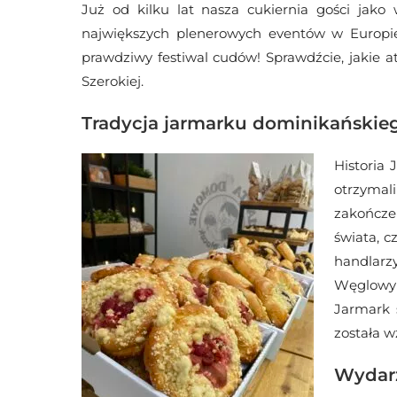
Już od kilku lat nasza cukiernia gości ja
największych plenerowych eventów w Europie.
prawdziwy festiwal cudów! Sprawdźcie, jakie at
Szerokiej.
Tradycja jarmarku dominikańskie
Historia
otrzymal
zakończe
świata, 
handlarzy
Węglowy 
Jarmark 
została w
Wydarz