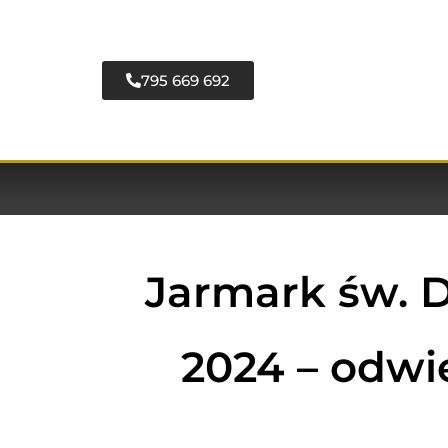
795 669 692
Jarmark św. D
2024 – odwie