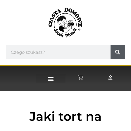
STRONA GŁÓWNA
Jaki tort na