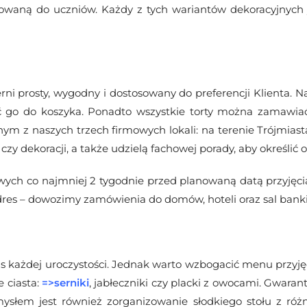
erowaną do uczniów. Każdy z tych wariantów dekoracyjnych
ni prosty, wygodny i dostosowany do preferencji Klienta. N
 go do koszyka. Ponadto wszystkie torty można zamawiać
dnym z naszych trzech firmowych lokali: na terenie Trójmias
 dekoracji, a także udzielą fachowej porady, aby określić 
h co najmniej 2 tygodnie przed planowaną datą przyjęcia
es – dowozimy zamówienia do domów, hoteli oraz sal bank
każdej uroczystości. Jednak warto wzbogacić menu przyjęc
 ciasta:
=>
serniki
, jabłeczniki czy placki z owocami. Gwarant
mysłem jest również zorganizowanie słodkiego stołu z ró