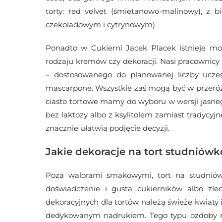
torty: red velvet (śmietanowo-malinowy), z b
czekoladowym i cytrynowym).
Ponadto w Cukierni Jacek Placek istnieje moż
rodzaju kremów czy dekoracji. Nasi pracownic
– dostosowanego do planowanej liczby uczes
mascarpone. Wszystkie zaś mogą być w przer
ciasto tortowe mamy do wyboru w wersji jasne
bez laktozy albo z ksylitolem zamiast tradycy
znacznie ułatwia podjęcie decyzji.
Jakie dekoracje na tort studniów
Poza walorami smakowymi, tort na studnió
doświadczenie i gusta cukierników albo zl
dekoracyjnych dla tortów należą świeże kwiaty 
dedykowanym nadrukiem. Tego typu ozdoby m