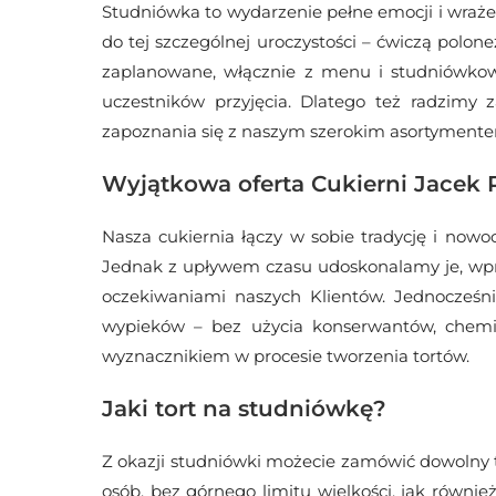
Studniówka to wydarzenie pełne emocji i wrażeń
do tej szczególnej uroczystości – ćwiczą polone
zaplanowane, włącznie z menu i studniówko
uczestników przyjęcia.
Dlatego też radzimy za
zapoznania się z naszym szerokim asortymente
Wyjątkowa oferta Cukierni Jacek 
Nasza cukiernia łączy w sobie tradycję i now
Jednak z upływem czasu udoskonalamy je, wpr
oczekiwaniami naszych Klientów. Jednocześn
wypieków – bez użycia konserwantów, chemi
wyznacznikiem w procesie tworzenia tortów.
Jaki tort na studniówkę?
Z okazji studniówki możecie zamówić dowolny t
osób, bez górnego limitu wielkości, jak równi