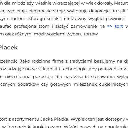
 dla młodzieży, właśnie wkraczającej w wiek dorosły. Maturz
za, wybierają eleganckie stroje, wykonują dekoracje do sali
wym tortem, którego smak i efektowny wygląd powinien 
ufać profesjonalistom i złożyć zamówienie na
=>
tort
w 
m oraz różnymi możliwościami wyboru tortów.
Placek
oczesność. Jako rodzinna firma z tradycjami bazujemy na d
owadzając nowe składniki i technologie, aby podążać za 
ie niezmienna pozostaje dla nas zasada stosowania wyłą
cznych dodatków czy gotowych mieszanek cukierniczych.
ort z asortymentu Jacka Placka. Wypiek ten jest dostępny 
eż w formacie kilkupiętrowym. Wśród naszych najpopularni