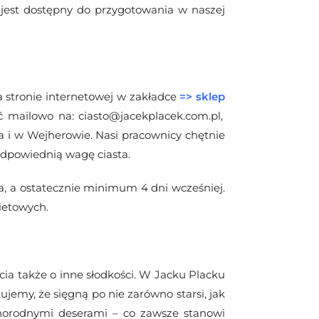
 jest dostępny do przygotowania w naszej
a stronie internetowej w zakładce
=>
sklep
 mailowo na: ciasto@jacekplacek.com.pl,
ta i w Wejherowie. Nasi pracownicy chętnie
odpowiednią wagę ciasta.
, a ostatecznie minimum 4 dni wcześniej.
ietowych.
ia także o inne słodkości. W Jacku Placku
ujemy, że sięgną po nie zarówno starsi, jak
żnorodnymi deserami – co zawsze stanowi