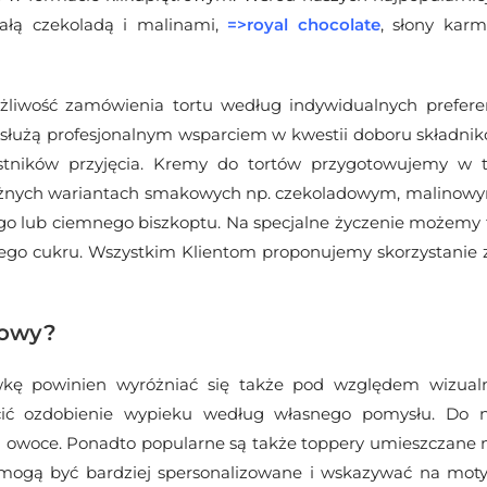
iałą czekoladą i malinami,
=>royal chocolate
, słony karm
liwość zamówienia tortu według indywidualnych preferenc
y służą profesjonalnym wsparciem w kwestii doboru składn
tników przyjęcia. K
remy do tortów przygotowujemy w tr
óżnych wariantach smakowych np. czekoladowym, malinowy
go lub ciemnego biszkoptu. Na specjalne życzenie możemy
jnego cukru. Wszystkim Klientom proponujemy skorzystanie z
kowy?
wkę powinien wyróżniać się także pod względem wizua
ecić ozdobienie wypieku według własnego pomysłu. Do n
i owoce. Ponadto popularne są także toppery umieszczane na
ogą być bardziej spersonalizowane i wskazywać na moty