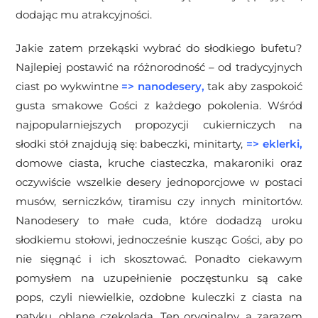
dodając mu atrakcyjności.
Jakie zatem przekąski wybrać do słodkiego bufetu?
Najlepiej postawić na różnorodność – od tradycyjnych
ciast po wykwintne
=>
nanodesery
,
tak aby zaspokoić
gusta smakowe Gości z każdego pokolenia. Wśród
najpopularniejszych propozycji cukierniczych na
słodki stół znajdują się: babeczki, minitarty,
=>
eklerki
,
domowe ciasta, kruche ciasteczka, makaroniki oraz
oczywiście wszelkie desery jednoporcjowe w postaci
musów, serniczków, tiramisu czy innych minitortów.
Nanodesery to małe cuda, które dodadzą uroku
słodkiemu stołowi, jednocześnie kusząc Gości, aby po
nie sięgnąć i ich skosztować. Ponadto ciekawym
pomysłem na uzupełnienie poczęstunku są cake
pops, czyli niewielkie, ozdobne kuleczki z ciasta na
patyku, oblane czekoladą. Ten oryginalny, a zarazem